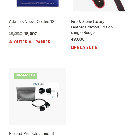
Adamas Nuova Coated 12-
Fire & Stone Luxury
53
Leather Comfort Edition
sangle Rouge
Le
Le
19,00
€
18,00
€
prix
prix
49,00
€
AJOUTER AU PANIER
initial
actuel
LIRE LA SUITE
était :
est :
19,00€.
18,00€.
PROMO! 7%
Earpad Protecteur auditif