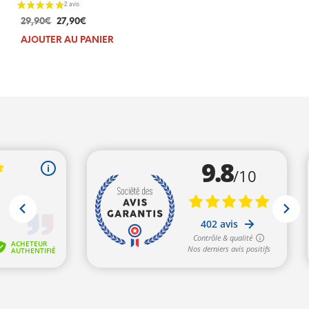
Le
Le
29,90
€
27,90
€
prix
prix
AJOUTER AU PANIER
initial
actuel
était :
est :
29,90€.
27,90€.