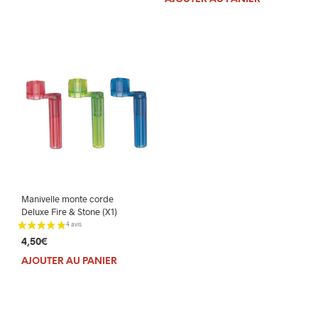
initial
actuel
était :
est :
13,90€.
12,90€.
Manivelle monte corde
Deluxe Fire & Stone (X1)
4,50
€
AJOUTER AU PANIER