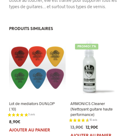
douce au toucher, elle est traitée pour supporter tous les
types de guitares… et surtout tous types de vernis.
PRODUITS SIMILAIRES
PROMO! 7%
Lot de mediators DUNLOP
ARMONICS Cleaner
( 10)
(Nettoyant guitare haute
performance)
8,90
€
Le
Le
13,90
€
12,90
€
AJOUTER AU PANIER
prix
prix
AJOUTER AU PANIER