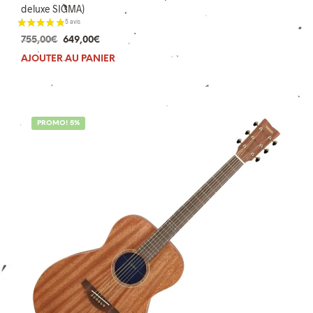
deluxe SIGMA)
Le
Le
755,00
€
649,00
€
prix
prix
AJOUTER AU PANIER
initial
actuel
était :
est :
755,00€.
649,00€.
PROMO! 5%