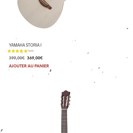
YAMAHA STORIA I
Le
Le
399,00
€
369,00
€
prix
prix
AJOUTER AU PANIER
initial
actuel
était :
est :
399,00€.
369,00€.