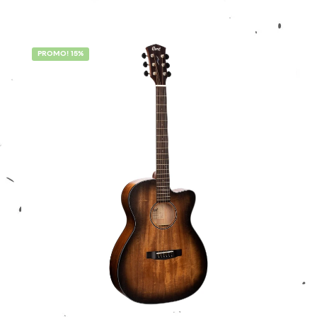
était :
est :
509,00€.
399,00€.
PROMO! 15%