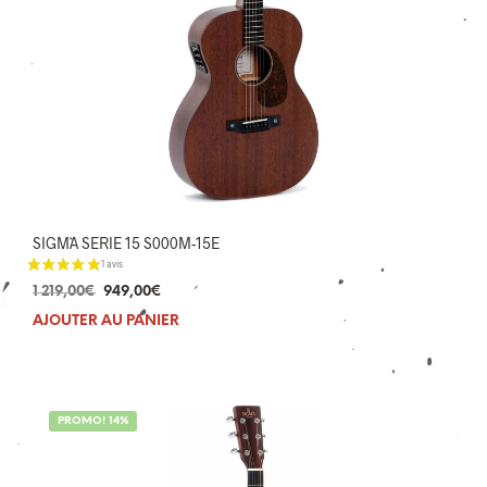
SIGMA SERIE 15 S000M-15E
Le
Le
1 219,00
€
949,00
€
prix
prix
AJOUTER AU PANIER
initial
actuel
était :
est :
1
949,00€.
219,00€.
PROMO! 14%