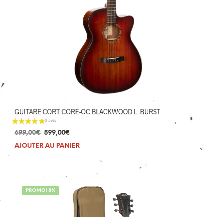
7 avis
GUITARE CORT CORE-OC BLACKWOOD L. BURST
Le
Le
699,00
€
599,00
€
prix
prix
AJOUTER AU PANIER
initial
actuel
était :
est :
699,00€.
599,00€.
PROMO! 8%