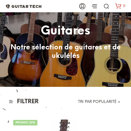
0
Guitares
Notre sélection de guitares et de
ukulélés
FILTRER
TRI PAR POPULARITÉ
PROMO! 22%