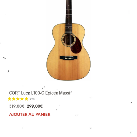
CORT Luce L100-O Épicéa Massif
Le
Le
319,00
€
299,00
€
prix
prix
AJOUTER AU PANIER
initial
actuel
était :
est :
319,00€.
299,00€.