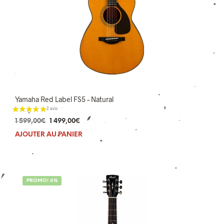
5 avis
Yamaha Red Label FS5 – Natural
Le
Le
1 599,00
€
1 499,00
€
prix
prix
AJOUTER AU PANIER
initial
actuel
était :
est :
1
1
599,00€.
499,00€.
PROMO! 6%