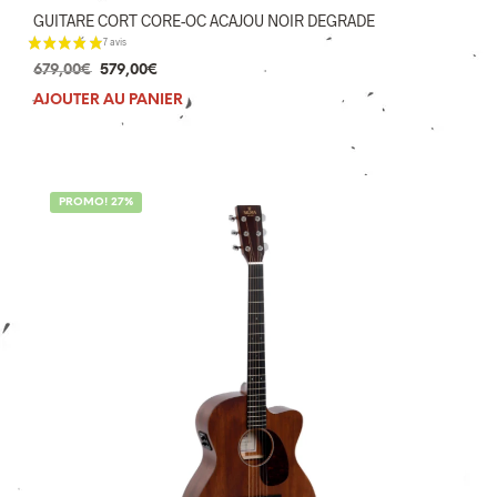
12 avis
GUITARE CORT CORE-OC ACAJOU NOIR DEGRADE
Le
Le
679,00
€
579,00
€
prix
prix
AJOUTER AU PANIER
initial
actuel
était :
est :
679,00€.
579,00€.
PROMO! 27%