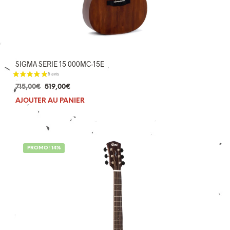
SIGMA SERIE 15 000MC-15E
Le
Le
715,00
€
519,00
€
prix
prix
AJOUTER AU PANIER
initial
actuel
était :
est :
715,00€.
519,00€.
PROMO! 14%