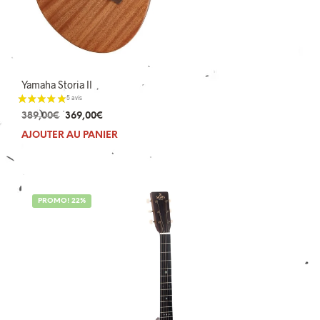
2 avis
Yamaha Storia II
Le
Le
389,00
€
369,00
€
prix
prix
AJOUTER AU PANIER
initial
actuel
était :
est :
389,00€.
369,00€.
PROMO! 22%