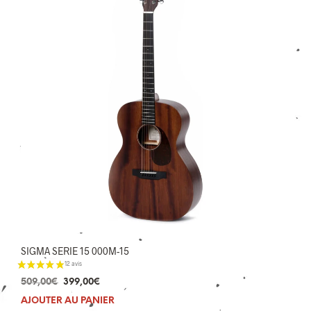
SIGMA SERIE 15 000M-15
Le
Le
509,00
€
399,00
€
prix
prix
AJOUTER AU PANIER
initial
actuel