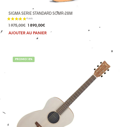
SIGMA SERIE STANDARD SOMR-28M
Le
Le
1 975,00
€
1 890,00
€
prix
prix
AJOUTER AU PANIER
initial
actuel
2 avis
était :
est :
1
1
975,00€.
890,00€.
PROMO! 8%