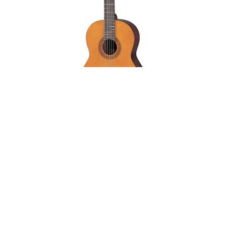
2 avis
« Pack Yamaha » Guitare C40 + Housse + Accordeur
YTC5 a pince
189,00
€
AJOUTER AU PANIER