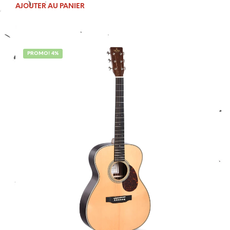
prix
prix
AJOUTER AU PANIER
initial
actuel
était :
est :
1
1
389,00€.
299,00€.
PROMO! 4%