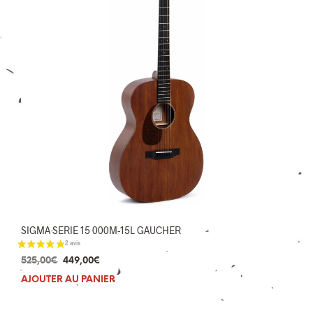
6 avis
SIGMA SERIE 15 000M-15L GAUCHER
Le
Le
525,00
€
449,00
€
prix
prix
AJOUTER AU PANIER
initial
actuel
était :
est :