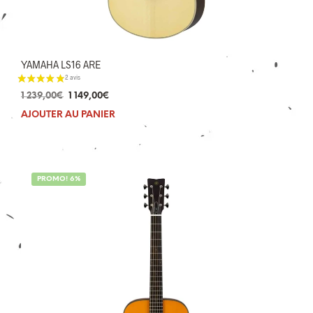
YAMAHA LS16 ARE
Le
Le
1 239,00
€
1 149,00
€
prix
prix
AJOUTER AU PANIER
initial
actuel
était :
est :
1
1
239,00€.
149,00€.
PROMO! 6%