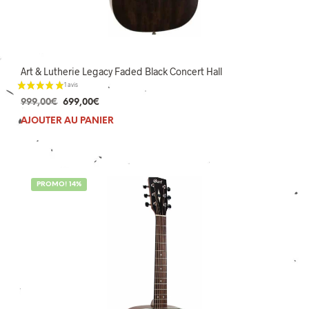
Art & Lutherie Legacy Faded Black Concert Hall
Le
Le
999,00
€
699,00
€
prix
prix
AJOUTER AU PANIER
initial
actuel
était :
est :
999,00€.
699,00€.
PROMO! 14%
1 avis