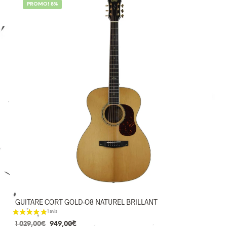
1 avis
PROMO! 8%
GUITARE CORT GOLD-O8 NATUREL BRILLANT
Le
Le
1 029,00
€
949,00
€