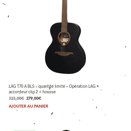
LAG T70 A BLS « quantité limité » Opération LAG +
accordeur clip 2 + housse
Le
Le
323,00
€
279,00
€
prix
prix
AJOUTER AU PANIER
initial
actuel
était :
est :
323,00€.
279,00€.