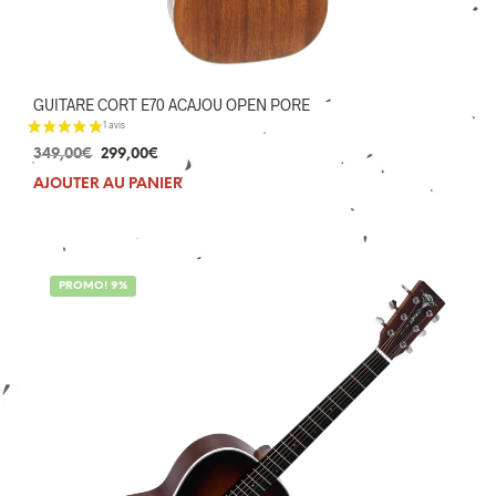
GUITARE CORT E70 ACAJOU OPEN PORE
Le
Le
349,00
€
299,00
€
prix
prix
AJOUTER AU PANIER
initial
actuel
était :
est :
349,00€.
299,00€.
PROMO! 9%