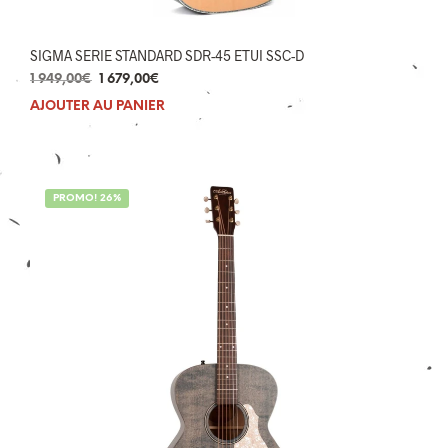
SIGMA SERIE STANDARD SDR-45 ETUI SSC-D
Le
Le
1 949,00
€
1 679,00
€
prix
prix
AJOUTER AU PANIER
initial
actuel
était :
est :
1
1
949,00€.
679,00€.
PROMO! 26%