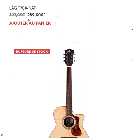
LÂG T70A-NAT
Le
Le
322,00
€
289,00
€
prix
prix
AJOUTER AU PANIER
initial
actuel
était :
est :
322,00€.
289,00€.
RUPTURE DE STOCK