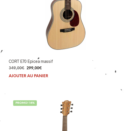
CORT E70 Epicea massif
Le
Le
349,00
€
299,00
€
prix
prix
AJOUTER AU PANIER
initial
actuel
était :
est :
349,00€.
299,00€.
PROMO! 14%