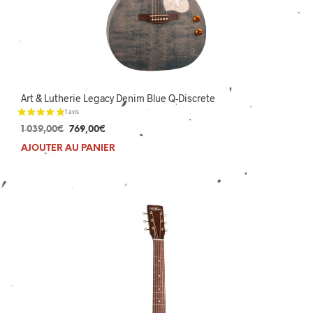
Art & Lutherie Legacy Denim Blue Q-Discrete
Le
Le
1 039,00
€
769,00
€
prix
prix
AJOUTER AU PANIER
initial
actuel
était :
est :
1
769,00€.
039,00€.