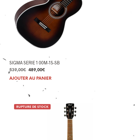
SIGMA SERIE 1 00M-1S-SB
Le
Le
539,00
€
489,00
€
prix
prix
AJOUTER AU PANIER
initial
actuel
était :
est :
539,00€.
489,00€.
RUPTURE DE STOCK
1 avis