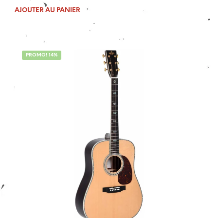
prix
prix
AJOUTER AU PANIER
initial
actuel
était :
est :
1
949,00€.
029,00€.
PROMO! 14%