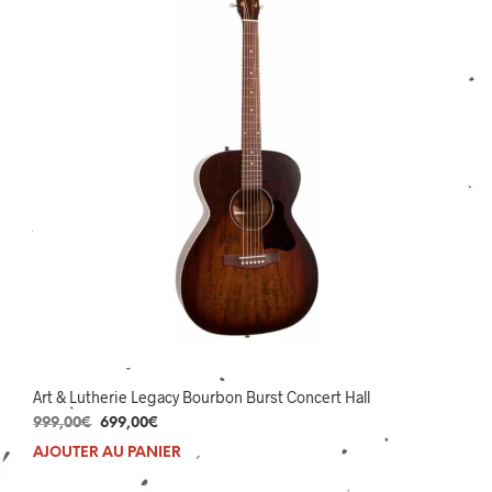
Art & Lutherie Legacy Bourbon Burst Concert Hall
Le
Le
999,00
€
699,00
€
prix
prix
AJOUTER AU PANIER
initial
actuel
était :
est :