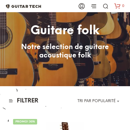
0
Guitare folk
Notre sélection de guitare
acoustique folk
FILTRER
TRI PAR POPULARITÉ
PROMO! 30%