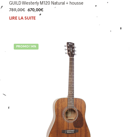
GUILD Westerly M120 Natural + housse
Le
Le
789,00
€
670,00
€
prix
prix
LIRE LA SUITE
initial
actuel
était :
est :
789,00€.
670,00€.
PROMO! 14%