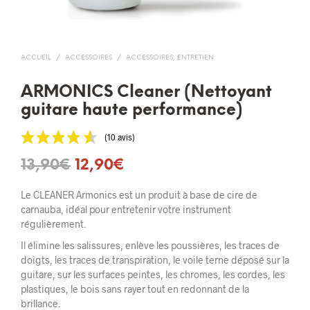
ACCUEIL
/
ACCESSOIRES
/
ACCESSOIRES, ENTRETIEN
ARMONICS Cleaner (Nettoyant
guitare haute performance)
(10 avis)
Le
Le
13,90
€
12,90
€
prix
prix
Le CLEANER Armonics est un produit à base de cire de
initial
actuel
carnauba, idéal pour entretenir votre instrument
régulièrement.
était :
est :
Il élimine les salissures, enlève les poussières, les traces de
13,90€.
12,90€.
doigts, les traces de transpiration, le voile terne déposé sur la
guitare, sur les surfaces peintes, les chromes, les cordes, les
plastiques, le bois sans rayer tout en redonnant de la
brillance.