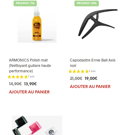
PROMO! 7%
PROMO! 10%
ARMONICS Polish mat
Capodastre Ernie Ball Axis
(Nettoyant guitare haute
noir
performance)
Le
Le
21,00
€
19,00
€
Le
Le
14,90
€
13,90
€
prix
prix
AJOUTER AU PANIER
prix
prix
initial
actuel
AJOUTER AU PANIER
initial
actuel
était :
est :
était :
est :
21,00€.
19,00€.
14,90€.
13,90€.