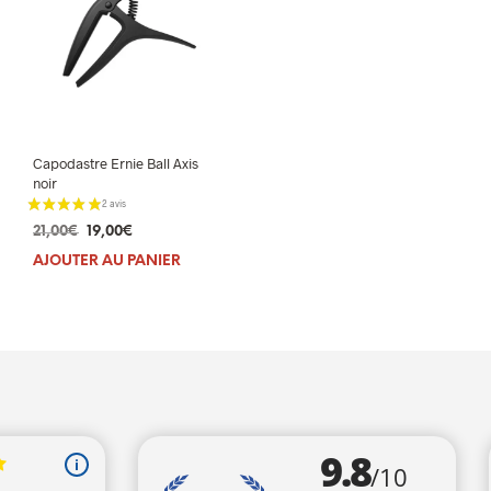
Capodastre Ernie Ball Axis
noir
Le
Le
21,00
€
19,00
€
prix
prix
AJOUTER AU PANIER
initial
actuel
était :
est :
21,00€.
19,00€.