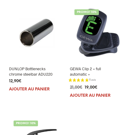
PROMO! 10%
DUNLOP Bottlenecks
GEWA Clip 2 « full
chrome steelbar ADU220
automatic »
12,90
€
Le
Le
21,00
€
19,00
€
AJOUTER AU PANIER
prix
prix
AJOUTER AU PANIER
initial
actuel
était :
est :
21,00€.
19,00€.
PROMO! 10%