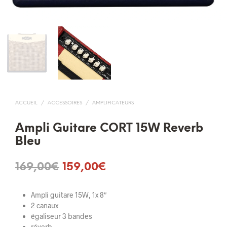
ACCUEIL
/
ACCESSOIRES
/
AMPLIFICATEURS
Ampli Guitare CORT 15W Reverb
Bleu
Le
Le
169,00
€
159,00
€
prix
prix
Ampli guitare 15W, 1x 8″
initial
actuel
2 canaux
était :
est :
égaliseur 3 bandes
réverb