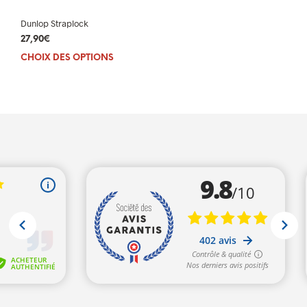
Dunlop Straplock
27,90
€
CHOIX DES OPTIONS
Ce
produit
a
plusieurs
variations.
Les
options
peuvent
être
choisies
sur
la
page
du
produit