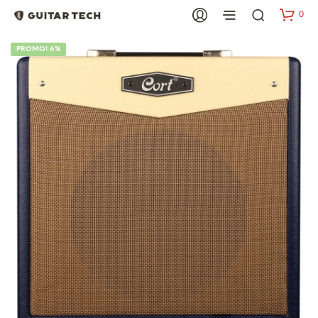
0
PROMO! 6%