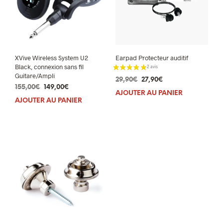
XVive Wireless System U2
Earpad Protecteur auditif
Black, connexion sans fil
Guitare/Ampli
Le
Le
29,90
€
27,90
€
Le
Le
155,00
€
149,00
€
prix
prix
AJOUTER AU PANIER
prix
prix
initial
actuel
AJOUTER AU PANIER
initial
actuel
était :
est :
était :
est :
29,90€.
27,90€.
155,00€.
149,00€.