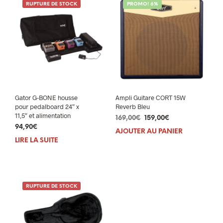
RUPTURE DE STOCK
PROMO! 6%
Gator G-BONE housse
Ampli Guitare CORT 15W
pour pedalboard 24″ x
Reverb Bleu
11,5″ et alimentation
Le
Le
169,00
€
159,00
€
94,90
€
prix
prix
AJOUTER AU PANIER
initial
actuel
LIRE LA SUITE
était :
est :
169,00€.
159,00€.
RUPTURE DE STOCK