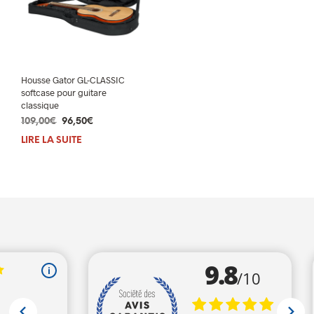
Housse Gator GL-CLASSIC
softcase pour guitare
classique
Le
Le
109,00
€
96,50
€
prix
prix
LIRE LA SUITE
initial
actuel
était :
est :
109,00€.
96,50€.