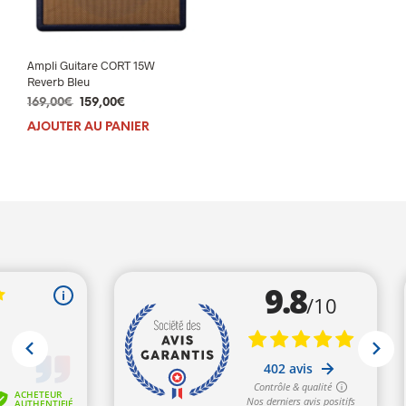
Ampli Guitare CORT 15W
Reverb Bleu
Le
Le
169,00
€
159,00
€
prix
prix
AJOUTER AU PANIER
initial
actuel
était :
est :
169,00€.
159,00€.