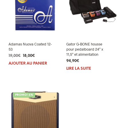
Adamas Nuova Coated 12-
Gator G-BONE housse
53
pour pedalboard 24″ x
11,5″ et alimentation
Le
Le
19,00
€
18,00
€
prix
prix
94,90
€
AJOUTER AU PANIER
initial
actuel
LIRE LA SUITE
était :
est :
19,00€.
18,00€.
PROMO! 6%