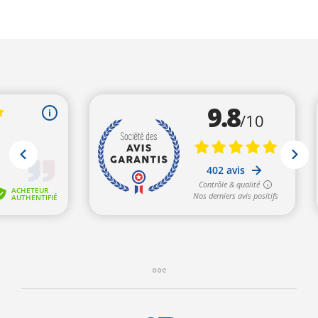
était :
est :
19,00€.
18,00€.