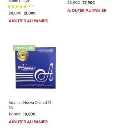
Stone D-style
Le
Le
29,90
€
27,90
€
prix
prix
AJOUTER AU PANIER
Le
Le
24,00
€
21,00
€
initial
actuel
prix
prix
était :
est :
AJOUTER AU PANIER
initial
actuel
29,90€.
27,90€.
était :
est :
24,00€.
21,00€.
PROMO! 5%
Adamas Nuova Coated 12-
53
Le
Le
19,00
€
18,00
€
prix
prix
AJOUTER AU PANIER
initial
actuel