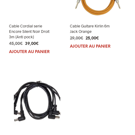
Cable Cordial serie
Cable Guitare Kirlin 6m
Encore Silent Noir Droit
Jack Orange
3m (Anti pock)
Le
Le
29,00
€
25,00
€
Le
Le
45,00
€
39,00
€
prix
prix
AJOUTER AU PANIER
prix
prix
initial
actuel
AJOUTER AU PANIER
initial
actuel
était :
est :
était :
est :
29,00€.
25,00€.
45,00€.
39,00€.