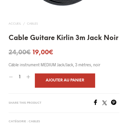
ACCUEIL
/
CABLES
Cable Guitare Kirlin 3m Jack Noir
Le
Le
24,00
€
19,00
€
prix
prix
Câble instrument MEDIUM Jack/Jack, 3 mètres, noir
initial
actuel
était :
est :
AJOUTER AU PANIER
24,00€.
19,00€.
SHARE THIS PRODUCT
CATÉGORIE :
CABLES