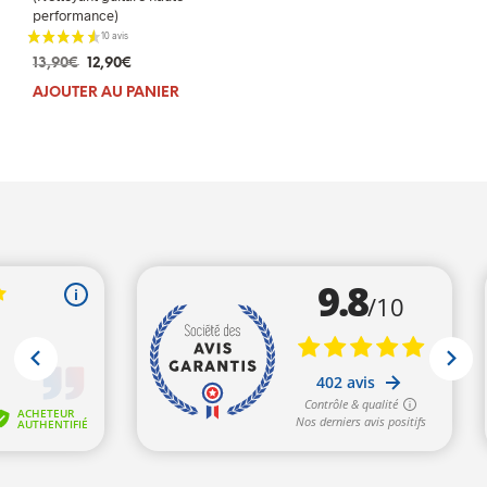
performance)
Le
Le
13,90
€
12,90
€
prix
prix
AJOUTER AU PANIER
initial
actuel
était :
est :
13,90€.
12,90€.