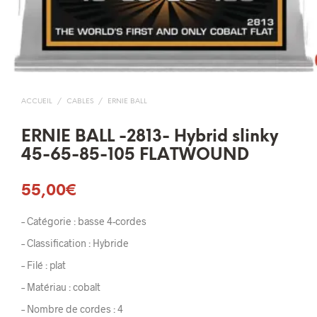
ACCUEIL
/
CABLES
/
ERNIE BALL
ERNIE BALL -2813- Hybrid slinky
45-65-85-105 FLATWOUND
55,00
€
– Catégorie : basse 4-cordes
– Classification : Hybride
– Filé : plat
– Matériau : cobalt
– Nombre de cordes : 4