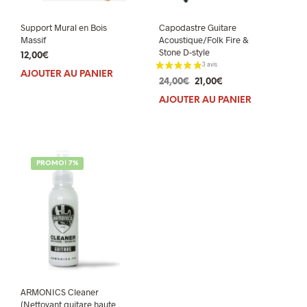
Support Mural en Bois
Capodastre Guitare
Massif
Acoustique/Folk Fire &
Stone D-style
12,00
€
AJOUTER AU PANIER
Le
Le
24,00
€
21,00
€
prix
prix
AJOUTER AU PANIER
initial
actuel
était :
est :
24,00€.
21,00€.
PROMO! 7%
ARMONICS Cleaner
(Nettoyant guitare haute