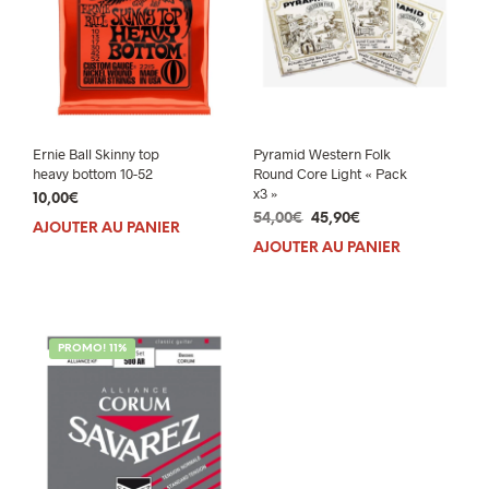
Ernie Ball Skinny top
Pyramid Western Folk
heavy bottom 10-52
Round Core Light « Pack
x3 »
10,00
€
Le
Le
54,00
€
45,90
€
AJOUTER AU PANIER
prix
prix
AJOUTER AU PANIER
initial
actuel
était :
est :
54,00€.
45,90€.
PROMO! 11%