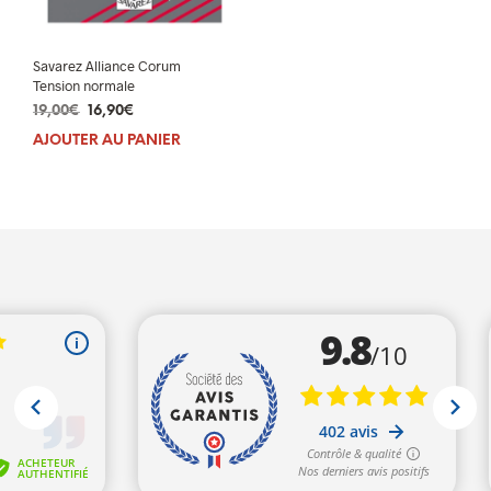
Savarez Alliance Corum
Tension normale
Le
Le
19,00
€
16,90
€
prix
prix
AJOUTER AU PANIER
initial
actuel
était :
est :
19,00€.
16,90€.