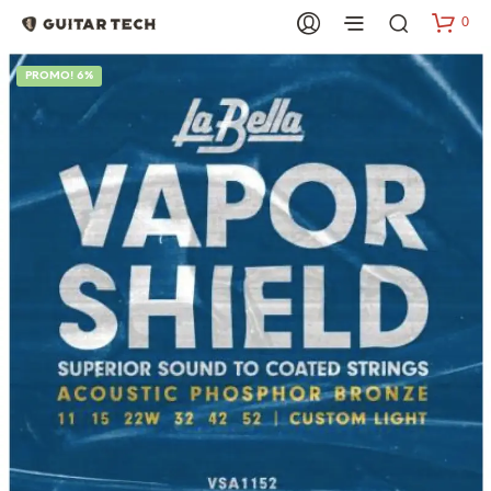
0
PROMO! 6%