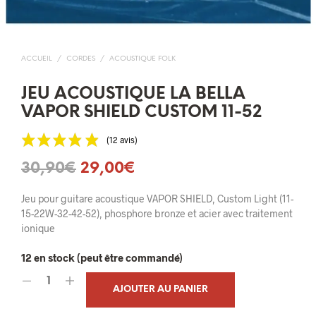
ACCUEIL
/
CORDES
/
ACOUSTIQUE FOLK
JEU ACOUSTIQUE LA BELLA
VAPOR SHIELD CUSTOM 11-52
(12 avis)
Le
Le
30,90
€
29,00
€
prix
prix
Jeu pour guitare acoustique VAPOR SHIELD, Custom Light (11-
initial
actuel
15-22W-32-42-52), phosphore bronze et acier avec traitement
ionique
était :
est :
12 en stock (peut être commandé)
30,90€.
29,00€.
AJOUTER AU PANIER