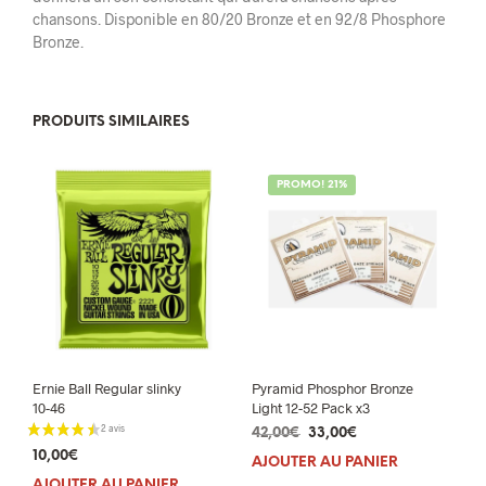
chansons. Disponible en 80/20 Bronze et en 92/8 Phosphore
Bronze.
PRODUITS SIMILAIRES
PROMO! 21%
Ernie Ball Regular slinky
Pyramid Phosphor Bronze
10-46
Light 12-52 Pack x3
Le
Le
42,00
€
33,00
€
prix
prix
10,00
€
AJOUTER AU PANIER
initial
actuel
AJOUTER AU PANIER