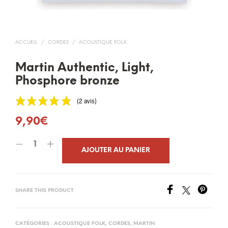
ACCUEIL
/
CORDES
/
ACOUSTIQUE FOLK
Martin Authentic, Light,
Phosphore bronze
(2 avis)
9,90
€
AJOUTER AU PANIER
SHARE THIS PRODUCT
CATÉGORIES :
ACOUSTIQUE FOLK
,
CORDES
,
MARTIN