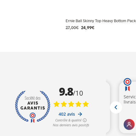
Ernie Ball Skinny Top Heavy Bottom Pack
Le
Le
27,00
€
24,99
€
prix
prix
AJOUTER AU PANIER
initial
actuel
était :
est :
27,00€.
24,99€.