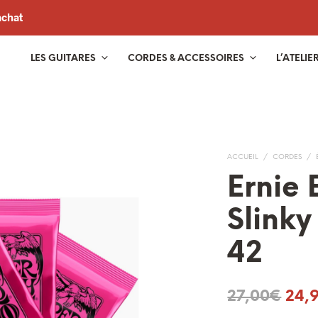
achat
LES GUITARES
CORDES & ACCESSOIRES
L’ATELIE
ACCUEIL
/
CORDES
/
Ernie 
Slinky
42
Le
27,00
€
24,