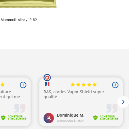
l Mammoth slinky 12-62
R AU PANIER