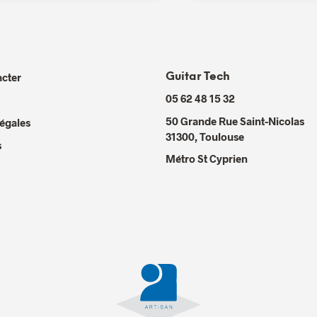
cter
Guitar Tech
05 62 48 15 32
50 Grande Rue Saint-Nicolas
égales
31300
,
Toulouse
s
Métro St Cyprien