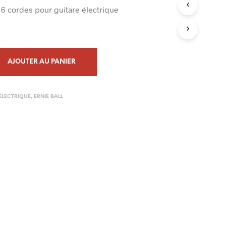
prix
N
 6 cordes pour guitare électrique
al
actuel
I
E
 :
est :
R
E
0€.
24,99€.
S
AJOUTER AU PANIER
T
V
I
D
ÉLECTRIQUE
,
ERNIE BALL
E
.