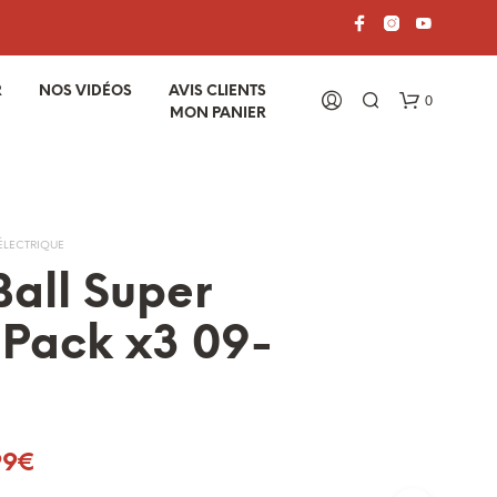
R
NOS VIDÉOS
AVIS CLIENTS
0
MON PANIER
ÉLECTRIQUE
Ball Super
 Pack x3 09-
V
O
T
R
E
Le
99
€
P
A