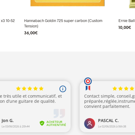
 x3 10-52
Hannabach Goldin 725 super carbon (Custom
Ernie Bal
Tension)
10,00
€
36,00
€
AJOUTE
AJOUTER AU PANIER