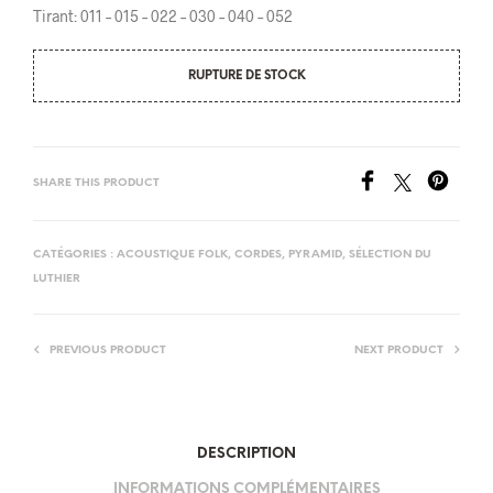
Tirant: 011 – 015 – 022 – 030 – 040 – 052
RUPTURE DE STOCK
SHARE THIS PRODUCT
CATÉGORIES :
ACOUSTIQUE FOLK
,
CORDES
,
PYRAMID
,
SÉLECTION DU
LUTHIER
PREVIOUS PRODUCT
NEXT PRODUCT
DESCRIPTION
INFORMATIONS COMPLÉMENTAIRES