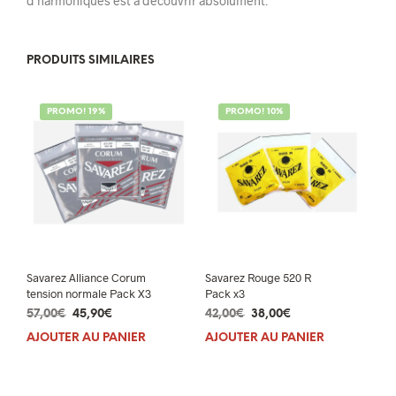
d’harmoniques est à découvrir absolument.
PRODUITS SIMILAIRES
PROMO! 19%
PROMO! 10%
Savarez Alliance Corum
Savarez Rouge 520 R
tension normale Pack X3
Pack x3
Le
Le
Le
Le
57,00
€
45,90
€
42,00
€
38,00
€
prix
prix
prix
prix
AJOUTER AU PANIER
AJOUTER AU PANIER
initial
actuel
initial
actuel
était :
est :
était :
est :
57,00€.
45,90€.
42,00€.
38,00€.