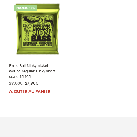
PROMO! 4%
Ernie Ball Slinky nickel
wound regular slinky short
scale 45-105
Le
Le
29,00
€
27,90
€
prix
prix
AJOUTER AU PANIER
initial
actuel
était :
est :
29,00€.
27,90€.