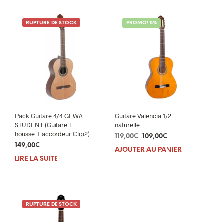
RUPTURE DE STOCK
PROMO! 8%
Pack Guitare 4/4 GEWA
Guitare Valencia 1/2
STUDENT (Guitare +
naturelle
housse + accordeur Clip2)
Le
Le
119,00
€
109,00
€
149,00
€
prix
prix
AJOUTER AU PANIER
initial
actuel
LIRE LA SUITE
était :
est :
119,00€.
109,00€.
RUPTURE DE STOCK