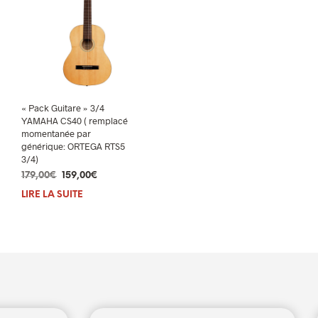
« Pack Guitare » 3/4
YAMAHA CS40 ( remplacé
momentanée par
générique: ORTEGA RTS5
3/4)
Le
Le
179,00
€
159,00
€
prix
prix
LIRE LA SUITE
initial
actuel
était :
est :
179,00€.
159,00€.