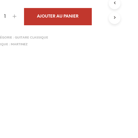
N
I
E
AJOUTER AU PANIER
R
E
S
ÉGORIE :
GUITARE CLASSIQUE
T
QUE :
MARTINEZ
V
I
D
E
.