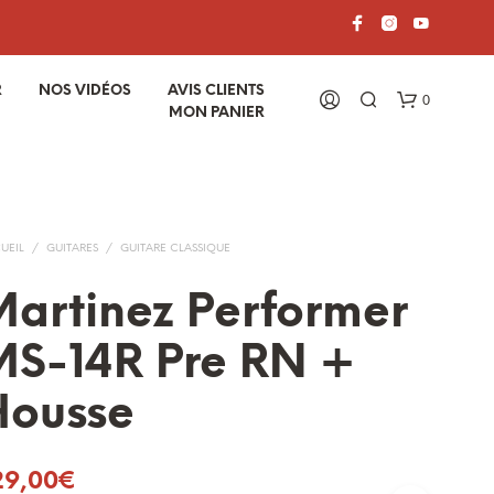
R
NOS VIDÉOS
AVIS CLIENTS
0
MON PANIER
UEIL
/
GUITARES
/
GUITARE CLASSIQUE
artinez Performer
MS-14R Pre RN +
V
O
Housse
T
R
E
P
29,00
€
A