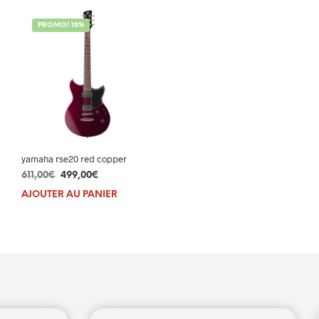
PROMO! 18%
yamaha rse20 red copper
Le
Le
611,00
€
499,00
€
prix
prix
AJOUTER AU PANIER
initial
actuel
était :
est :
611,00€.
499,00€.