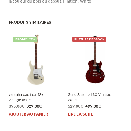
la couleur du bois du dessus. Finition : White
PRODUITS SIMILAIRES
PROMO! 17%
RUPTURE DE STOCK
yamaha pacifica112v
Guild Starfire I SC Vintage
vintage white
Walnut
Le
Le
Le
Le
395,00
€
329,00
€
529,00
€
499,00
€
prix
prix
prix
prix
AJOUTER AU PANIER
LIRE LA SUITE
initial
actuel
initial
actuel
était :
est :
était :
est :
395,00€.
329,00€.
529,00€.
499,00€.