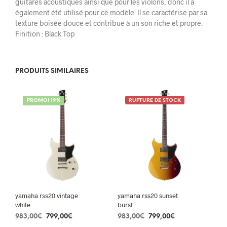
guitares acoustiques ainsi que pour les violons, donc il a
également été utilisé pour ce modèle. Il se caractérise par sa
texture boisée douce et contribue à un son riche et propre.
Finition : Black Top
PRODUITS SIMILAIRES
PROMO! 19%
RUPTURE DE STOCK
yamaha rss20 vintage
yamaha rss20 sunset
white
burst
Le
Le
Le
Le
983,00
€
799,00
€
983,00
€
799,00
€
prix
prix
prix
prix