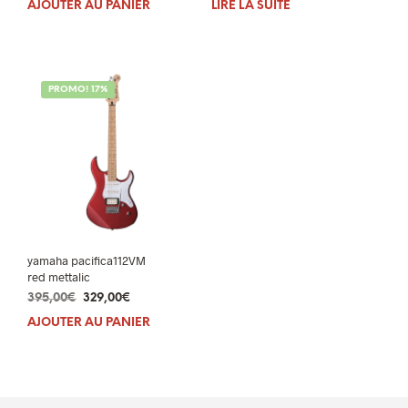
AJOUTER AU PANIER
LIRE LA SUITE
initial
actuel
initial
actuel
était :
est :
était :
est :
983,00€.
799,00€.
983,00€.
799,00€.
PROMO! 17%
yamaha pacifica112VM
red mettalic
Le
Le
395,00
€
329,00
€
prix
prix
AJOUTER AU PANIER
initial
actuel
était :
est :
395,00€.
329,00€.