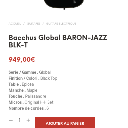
ACCUEIL
/
GUITARES
/
GUITARE ÉLECTRIQUE
Bacchus Global BARON-JAZZ
BLK-T
949,00
€
Série / Gamme :
Global
Finition / Colori :
Black Top
Table :
Epicéa
Manche :
Maple
Touche :
Palissandre
Micros :
Original H-H Set
Nombre de cordes :
6
AJOUTER AU PANIER