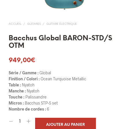
ACCUEIL
/
GUITARES
/
GUITARE ÉLECTRIQUE
Bacchus Global BARON-STD/S
OTM
949,00
€
Série / Gamme :
Global
Finition / Colori :
Ocean Turquoise Metallic
Table :
Nyatoh
Manche :
Nyatoh
Touche :
Palissandre
Micros :
Bacchus STP-5 set
Nombre de cordes :
6
AJOUTER AU PANIER