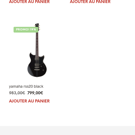
AJOUTER AU PANIER
AJOUTER AU PANIER
initial
actuel
initial
actuel
était :
est :
était :
est :
395,00€.
329,00€.
611,00€.
499,00€.
PROMO! 19%
yamaha rss20 black
Le
Le
983,00
€
799,00
€
prix
prix
AJOUTER AU PANIER
initial
actuel
était :
est :
983,00€.
799,00€.