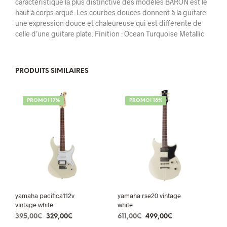
caractéristique la plus distinctive des modèles BARON est le
haut à corps arqué. Les courbes douces donnent à la guitare
une expression douce et chaleureuse qui est différente de
celle d’une guitare plate. Finition : Ocean Turquoise Metallic
PRODUITS SIMILAIRES
PROMO! 17%
PROMO! 18%
yamaha pacifica112v
yamaha rse20 vintage
vintage white
white
Le
Le
Le
Le
395,00
€
329,00
€
611,00
€
499,00
€
prix
prix
prix
prix