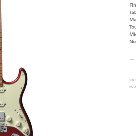
Fin
Tab
Ma
To
Mic
No
CAT
MAR