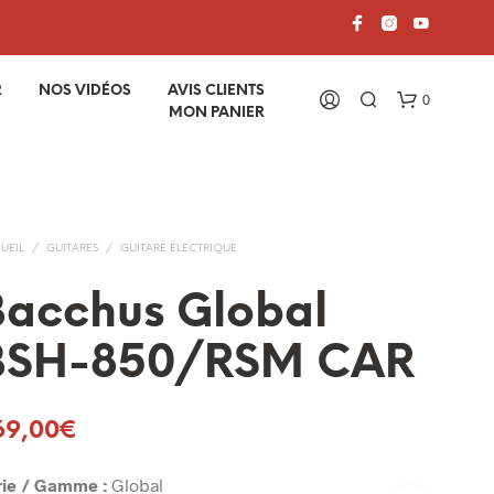
R
NOS VIDÉOS
AVIS CLIENTS
0
MON PANIER
UEIL
/
GUITARES
/
GUITARE ÉLECTRIQUE
Bacchus Global
BSH-850/RSM CAR
V
O
T
69,00
€
R
E
P
rie / Gamme :
Global
A