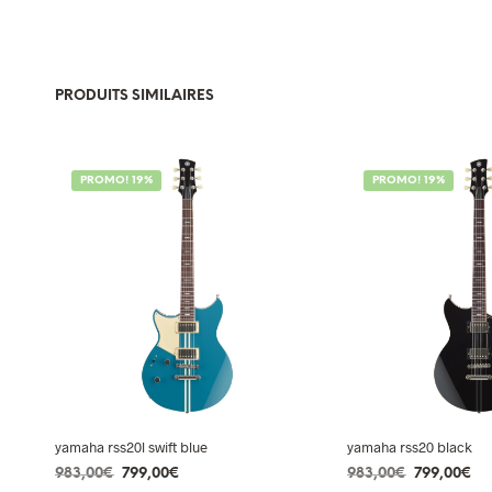
PRODUITS SIMILAIRES
PROMO! 19%
PROMO! 19%
yamaha rss20l swift blue
yamaha rss20 black
Le
Le
Le
Le
983,00
€
799,00
€
983,00
€
799,00
€