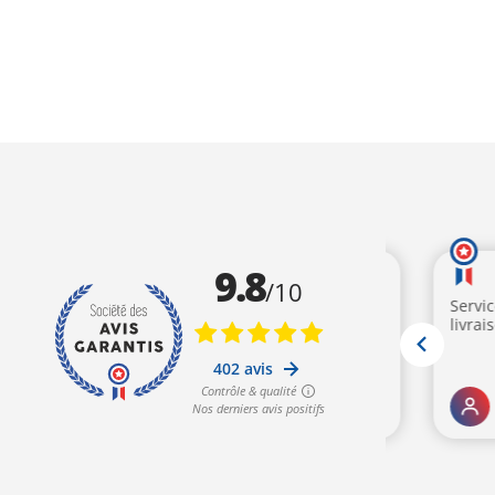
prix
prix
prix
pr
AJOUTER AU PANIER
AJOUTER AU PANIE
initial
actuel
initial
ac
était :
est :
était :
est
983,00€.
799,00€.
983,00€.
79