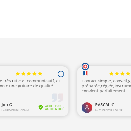
ix
prix
prix
R
AJOUTER AU PANIER
tuel
initial
actuel
 :
était :
est :
9,00€.
611,00€.
499,00€.