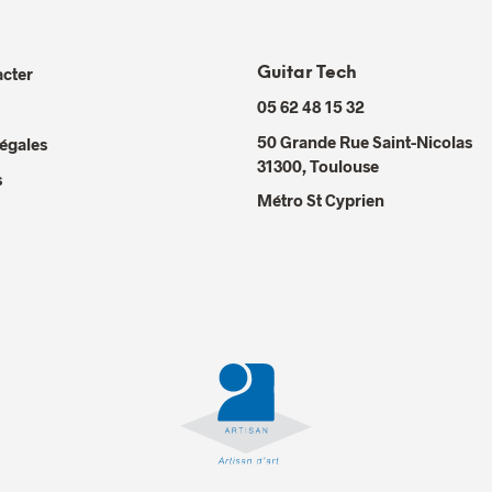
cter
Guitar Tech
05 62 48 15 32
50 Grande Rue Saint-Nicolas
égales
31300
,
Toulouse
s
Métro St Cyprien