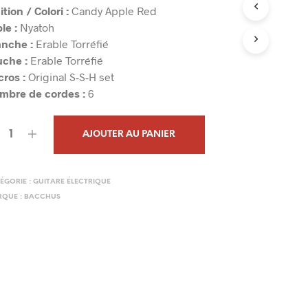
ition / Colori :
Candy Apple Red
N
I
le :
Nyatoh
E
nche :
Erable Torréfié
R
uche :
Erable Torréfié
E
ros :
Original S-S-H set
S
T
mbre de cordes :
6
V
I
D
AJOUTER AU PANIER
E
.
ÉGORIE :
GUITARE ÉLECTRIQUE
QUE :
BACCHUS