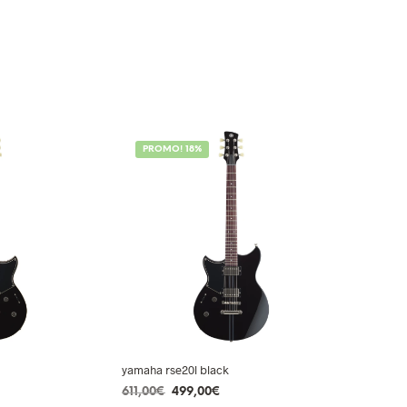
PROMO! 18%
yamaha rse20l black
Le
Le
611,00
€
499,00
€