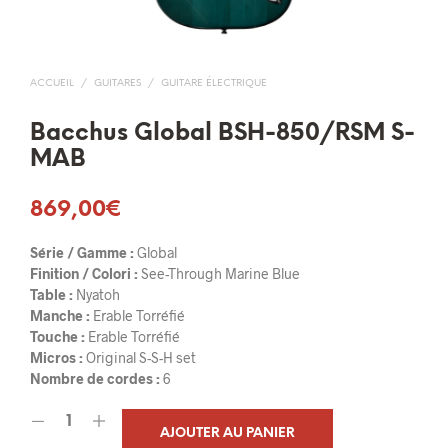
ACCUEIL
/
GUITARES
/
GUITARE ÉLECTRIQUE
Bacchus Global BSH-850/RSM S-
MAB
869,00
€
Série / Gamme :
Global
Finition / Colori :
See-Through Marine Blue
Table :
Nyatoh
Manche :
Erable Torréfié
Touche :
Erable Torréfié
Micros :
Original S-S-H set
Nombre de cordes :
6
AJOUTER AU PANIER