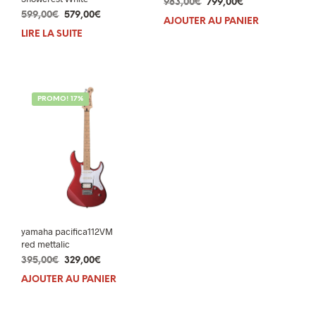
Le
Le
983,00
€
799,00
€
Le
Le
599,00
€
579,00
€
prix
prix
AJOUTER AU PANIER
prix
prix
initial
actuel
LIRE LA SUITE
initial
actuel
était :
est :
était :
est :
983,00€.
799,00€.
599,00€.
579,00€.
PROMO! 17%
yamaha pacifica112VM
red mettalic
Le
Le
395,00
€
329,00
€
prix
prix
AJOUTER AU PANIER
initial
actuel
était :
est :
395,00€.
329,00€.