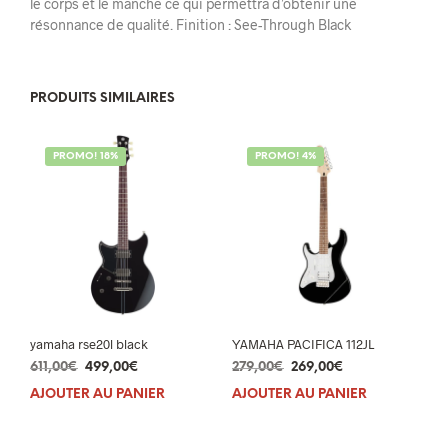
le corps et le manche ce qui permettra d’obtenir une
résonnance de qualité. Finition : See-Through Black
PRODUITS SIMILAIRES
PROMO! 18%
PROMO! 4%
yamaha rse20l black
YAMAHA PACIFICA 112JL
Le
Le
Le
Le
611,00
€
499,00
€
279,00
€
269,00
€
prix
prix
prix
prix
AJOUTER AU PANIER
AJOUTER AU PANIER
initial
actuel
initial
actuel
était :
est :
était :
est :
611,00€.
499,00€.
279,00€.
269,00€.