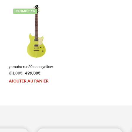
PROMO! 18%
yamaha rse20 neon yellow
Le
Le
611,00
€
499,00
€
prix
prix
AJOUTER AU PANIER
initial
actuel
était :
est :
611,00€.
499,00€.