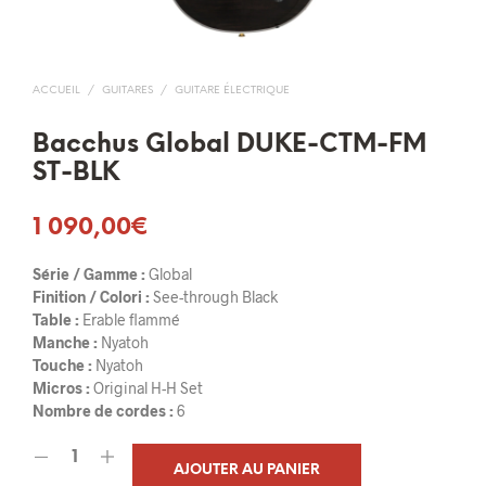
ACCUEIL
/
GUITARES
/
GUITARE ÉLECTRIQUE
Bacchus Global DUKE-CTM-FM
ST-BLK
1 090,00
€
Série / Gamme :
Global
Finition / Colori :
See-through Black
Table :
Erable flammé
Manche :
Nyatoh
Touche :
Nyatoh
Micros :
Original H-H Set
Nombre de cordes :
6
AJOUTER AU PANIER