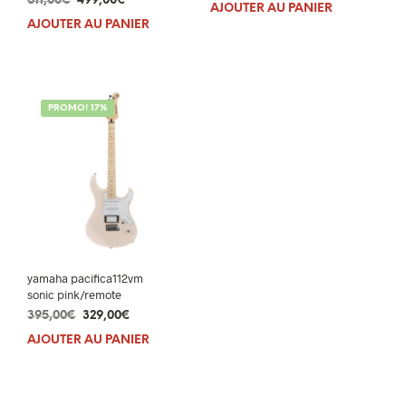
611,00
€
499,00
€
prix
prix
AJOUTER AU PANIER
prix
prix
initial
actuel
AJOUTER AU PANIER
initial
actuel
était :
est :
était :
est :
611,00€.
499,00€.
611,00€.
499,00€.
PROMO! 17%
yamaha pacifica112vm
sonic pink/remote
Le
Le
395,00
€
329,00
€
prix
prix
AJOUTER AU PANIER
initial
actuel
était :
est :
395,00€.
329,00€.