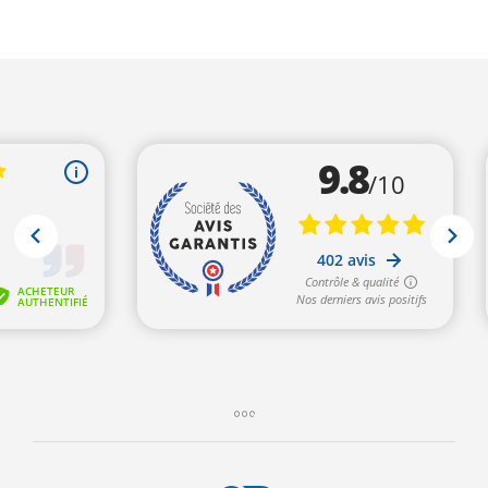
était :
est :
611,00€.
499,00€.