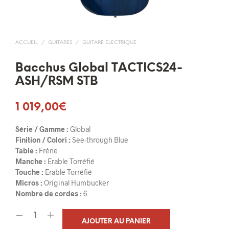
ACCUEIL
/
GUITARES
/
GUITARE ÉLECTRIQUE
Bacchus Global TACTICS24-
ASH/RSM STB
1 019,00
€
Série / Gamme :
Global
Finition / Colori :
See-through Blue
Table :
Frêne
Manche :
Erable Torréfié
Touche :
Erable Torréfié
Micros :
Original Humbucker
Nombre de cordes :
6
AJOUTER AU PANIER