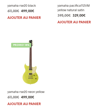
yamaha rse20 black
yamaha pacifica112VM
yellow natural satin
Le
Le
611,00
€
499,00
€
Le
Le
prix
prix
395,00
€
329,00
€
AJOUTER AU PANIER
prix
prix
initial
actuel
AJOUTER AU PANIER
initial
actuel
était :
est :
était :
est :
611,00€.
499,00€.
395,00€.
329,00€.
PROMO! 18%
yamaha rse20 neon yellow
Le
Le
611,00
€
499,00
€
prix
prix
AJOUTER AU PANIER
initial
actuel