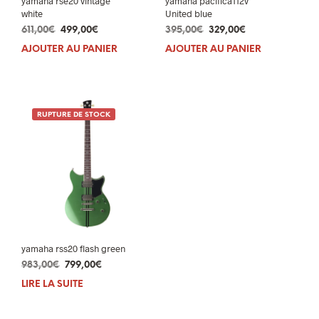
yamaha rse20 vintage
yamaha pacifica112v
white
United blue
Le
Le
Le
Le
611,00
€
499,00
€
395,00
€
329,00
€
prix
prix
prix
prix
AJOUTER AU PANIER
AJOUTER AU PANIER
initial
actuel
initial
actuel
était :
est :
était :
est :
611,00€.
499,00€.
395,00€.
329,00€.
RUPTURE DE STOCK
yamaha rss20 flash green
Le
Le
983,00
€
799,00
€
prix
prix
LIRE LA SUITE
initial
actuel
était :
est :
983,00€.
799,00€.