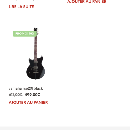
AJOUTER AU PANIER
prix
prix
initial
actuel
LIRE LA SUITE
initial
actuel
était :
est :
était :
est :
395,00€.
329,00€.
406,00€.
399,00€.
PROMO! 18%
yamaha rse20l black
Le
Le
611,00
€
499,00
€
prix
prix
AJOUTER AU PANIER
initial
actuel
était :
est :
611,00€.
499,00€.