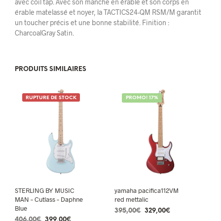
avec coil tap. Avec son manche en érable et son corps en
érable matelassé et noyer, la TACTICS24-QM RSM/M garantit
un toucher précis et une bonne stabilité. Finition :
CharcoalGray Satin.
PRODUITS SIMILAIRES
RUPTURE DE STOCK
PROMO! 17%
STERLING BY MUSIC
yamaha pacifica112VM
MAN – Cutlass – Daphne
red mettalic
Blue
Le
Le
395,00
€
329,00
€
Le
Le
406,00
€
399,00
€
prix
prix