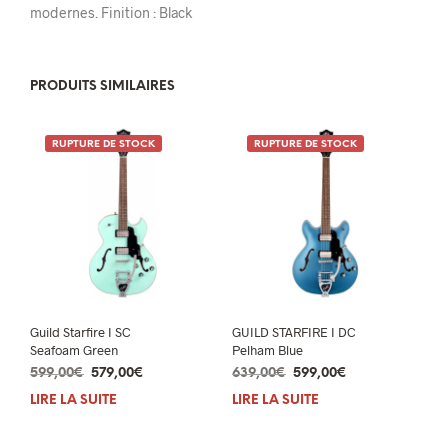
modernes. Finition : Black
PRODUITS SIMILAIRES
RUPTURE DE STOCK
RUPTURE DE STOCK
Guild Starfire I SC
GUILD STARFIRE I DC
Seafoam Green
Pelham Blue
Le
Le
Le
Le
599,00
€
579,00
€
639,00
€
599,00
€
prix
prix
prix
prix
LIRE LA SUITE
LIRE LA SUITE
initial
actuel
initial
actuel
était :
est :
était :
est :