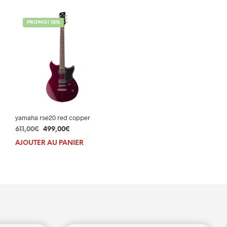
599,00€.
579,00€.
639,00€.
599,00€.
PROMO! 18%
yamaha rse20 red copper
Le
Le
611,00
€
499,00
€
prix
prix
AJOUTER AU PANIER
initial
actuel
était :
est :
611,00€.
499,00€.