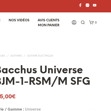
R
NOS VIDÉOS
AVIS CLIENTS
0
MON PANIER
UEIL
/
GUITARES
/
GUITARE ÉLECTRIQUE
acchus Universe
BJM-1-RSM/M SFG
V
O
T
15,00
€
R
E
P
rie / Gamme :
Universe
A