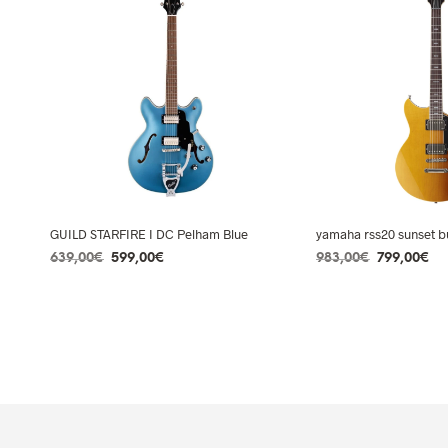
GUILD STARFIRE I DC Pelham Blue
yamaha rss20 sunset b
Le
Le
Le
Le
639,00
€
599,00
€
983,00
€
799,00
€
prix
prix
prix
pr
LIRE LA SUITE
LIRE LA SUITE
initial
actuel
initial
ac
était :
est :
était :
est
639,00€.
599,00€.
983,00€.
79