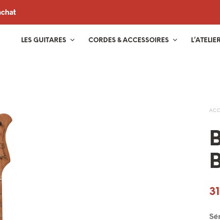
achat
LES GUITARES
CORDES & ACCESSOIRES
L’ATELIE
ACC
B
3
Sé