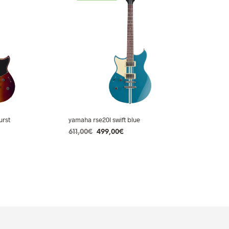
urst
yamaha rse20l swift blue
Le
Le
611,00
€
499,00
€
ix
prix
prix
AJOUTER AU PANIER
tuel
initial
actuel
 :
était :
est :
9,00€.
611,00€.
499,00€.