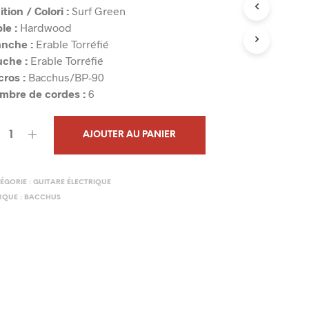
ition / Colori :
Surf Green
N
I
le :
Hardwood
E
nche :
Erable Torréfié
R
uche :
Erable Torréfié
E
ros :
Bacchus/BP-90
S
T
mbre de cordes :
6
V
I
D
AJOUTER AU PANIER
E
.
ÉGORIE :
GUITARE ÉLECTRIQUE
QUE :
BACCHUS