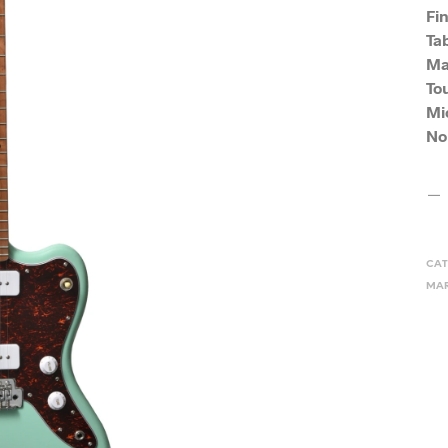
Fin
Tab
Ma
To
Mic
No
CAT
MAR