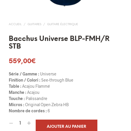
ACCUEIL
/
GUITARES
/
GUITARE ÉLECTRIQUE
Bacchus Universe BLP-FMH/R
STB
559,00
€
Série / Gamme :
Universe
Finition / Colori :
See-through Blue
Table :
Acajou Flammé
Manche :
Acajou
Touche :
Palissandre
Micros :
Original Open Zebra HB
Nombre de cordes :
6
AJOUTER AU PANIER