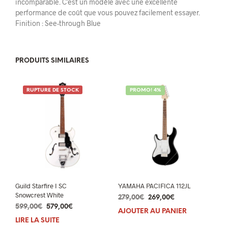
incomparable. C’est un modèle avec une excellente
performance de coût que vous pouvez facilement essayer.
Finition : See-through Blue
PRODUITS SIMILAIRES
RUPTURE DE STOCK
PROMO! 4%
Guild Starfire I SC
YAMAHA PACIFICA 112JL
Snowcrest White
Le
Le
279,00
€
269,00
€
Le
Le
599,00
€
579,00
€
prix
prix
AJOUTER AU PANIER
prix
prix
initial
actuel
LIRE LA SUITE
initial
actuel
était :
est :