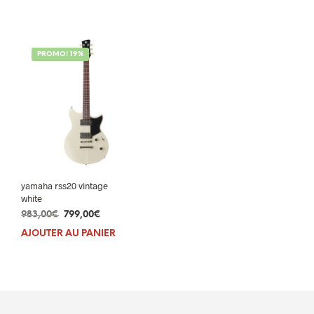
était :
est :
279,00€.
269,00€.
599,00€.
579,00€.
PROMO! 19%
yamaha rss20 vintage
white
Le
Le
983,00
€
799,00
€
prix
prix
AJOUTER AU PANIER
initial
actuel
était :
est :
983,00€.
799,00€.