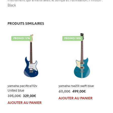
Black
PRODUITS SIMILAIRES
PROMO! 17%
PROMO! 18%
yamaha pacifica112v
yamaha rse20l swift blue
United blue
Le
Le
611,00
€
499,00
€
Le
Le
395,00
€
329,00
€
prix
prix
AJOUTER AU PANIER
prix
prix
initial
actuel
AJOUTER AU PANIER
initial
actuel
était :
est :
était :
est :
611,00€.
499,00€.