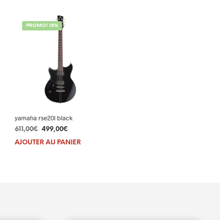
395,00€.
329,00€.
PROMO! 18%
yamaha rse20l black
Le
Le
611,00
€
499,00
€
prix
prix
AJOUTER AU PANIER
initial
actuel
était :
est :
611,00€.
499,00€.