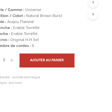
N
I
rie / Gamme :
Universe
E
ition / Colori :
Natural Brown Burst
R
le :
Acajou Flammé
E
nche :
Erable Torréfié
S
T
uche :
Erable Torréfié
V
ros :
Original H-H Set
I
mbre de cordes :
6
D
E
.
AJOUTER AU PANIER
ÉGORIE :
GUITARE ÉLECTRIQUE
QUE :
BACCHUS