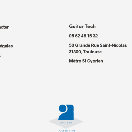
cter
Guitar Tech
05 62 48 15 32
50 Grande Rue Saint-Nicolas
égales
31300
,
Toulouse
s
Métro St Cyprien