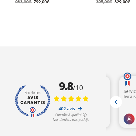
Le
Le
Le
Le
983,00
€
799,00
€
395,00
€
329,00
€
prix
prix
prix
pr
AJOUTER AU PANIER
AJOUTER AU PANIE
initial
actuel
initial
ac
était :
est :
était :
est
983,00€.
799,00€.
395,00€.
32