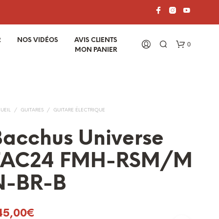
R
NOS VIDÉOS
AVIS CLIENTS
0
MON PANIER
UEIL
/
GUITARES
/
GUITARE ÉLECTRIQUE
acchus Universe
TAC24 FMH-RSM/M
V
O
N-BR-B
T
R
E
P
45,00
€
A