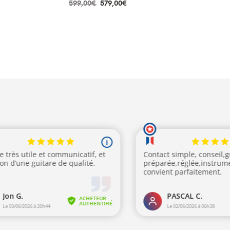
Le
Le
599,00
€
579,00
€
ix
prix
prix
R
LIRE LA SUITE
tuel
initial
actuel
 :
était :
est :
9,00€.
599,00€.
579,00€.