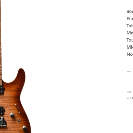
Sé
Fin
Tab
Ma
To
Mic
No
CAT
MAR