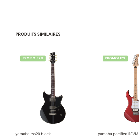
PRODUITS SIMILAIRES
PROMO! 19%
PROMO! 17%
yamaha rss20 black
yamaha pacifica112VM 