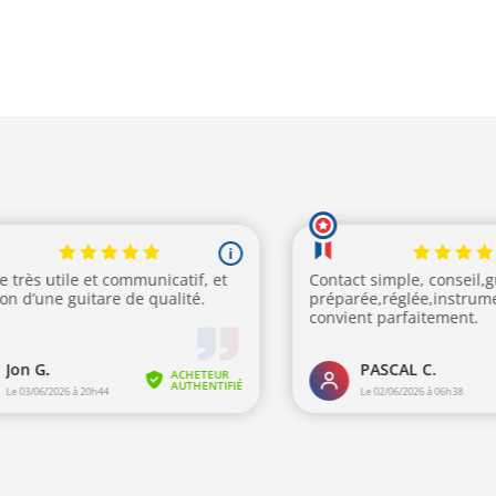
 :
était :
est :
9,00€.
983,00€.
799,00€.