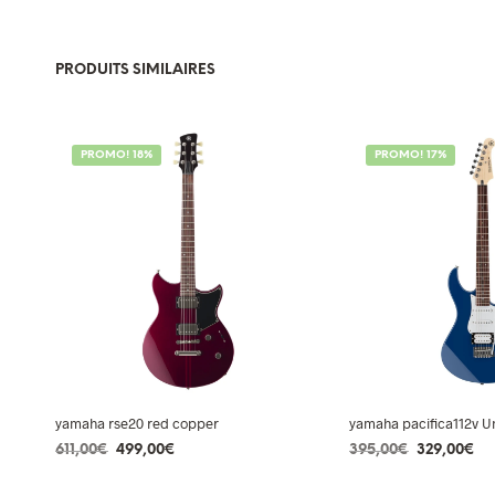
PRODUITS SIMILAIRES
PROMO! 18%
PROMO! 17%
yamaha rse20 red copper
yamaha pacifica112v Un
Le
Le
Le
Le
611,00
€
499,00
€
395,00
€
329,00
€
prix
prix
prix
pr
AJOUTER AU PANIER
AJOUTER AU PANIE
initial
actuel
initial
ac