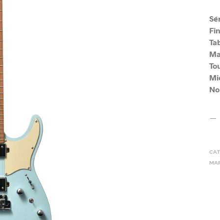
Sé
Fin
Tab
Ma
To
Mic
No
CAT
MAR