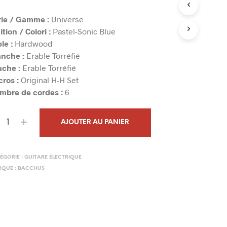
N
I
rie / Gamme :
Universe
E
ition / Colori :
Pastel-Sonic Blue
R
le :
Hardwood
E
nche :
Erable Torréfié
S
T
uche :
Erable Torréfié
V
ros :
Original H-H Set
I
mbre de cordes :
6
D
E
.
AJOUTER AU PANIER
ÉGORIE :
GUITARE ÉLECTRIQUE
QUE :
BACCHUS