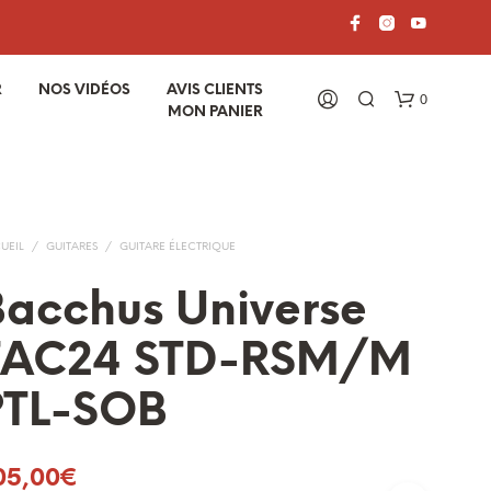
R
NOS VIDÉOS
AVIS CLIENTS
0
MON PANIER
UEIL
/
GUITARES
/
GUITARE ÉLECTRIQUE
acchus Universe
TAC24 STD-RSM/M
V
O
PTL-SOB
T
R
E
P
05,00
€
A