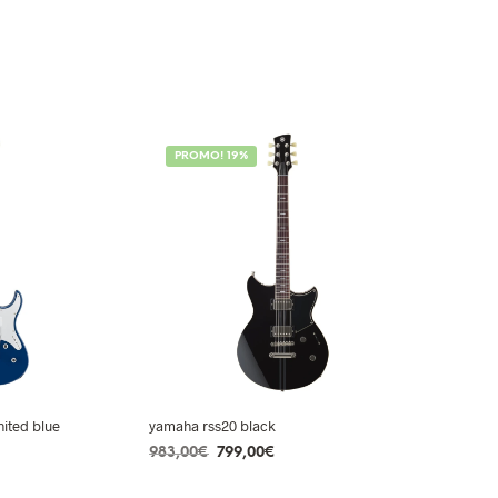
PROMO! 19%
ited blue
yamaha rss20 black
Le
Le
983,00
€
799,00
€
ix
prix
prix
R
AJOUTER AU PANIER
tuel
initial
actuel