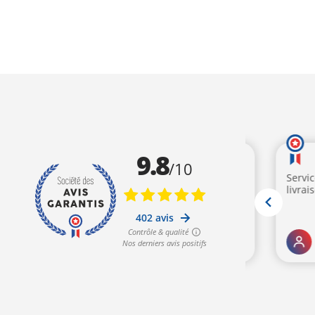
était :
est :
était :
est
611,00€.
499,00€.
395,00€.
32