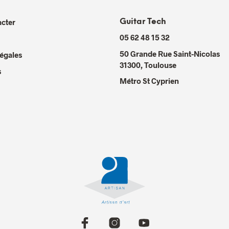
cter
Guitar Tech
05 62 48 15 32
50 Grande Rue Saint-Nicolas
égales
31300
,
Toulouse
s
Métro St Cyprien