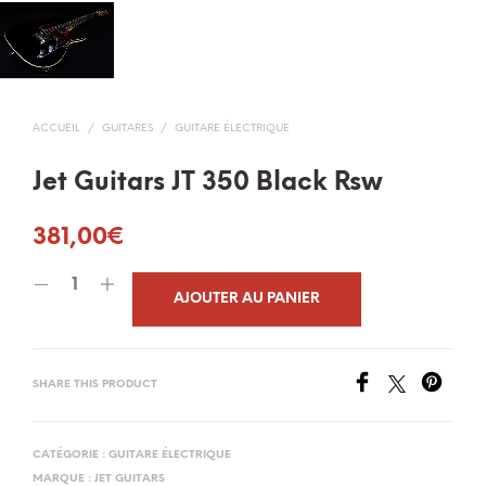
ACCUEIL
/
GUITARES
/
GUITARE ÉLECTRIQUE
Jet Guitars JT 350 Black Rsw
381,00
€
AJOUTER AU PANIER
SHARE THIS PRODUCT
CATÉGORIE :
GUITARE ÉLECTRIQUE
MARQUE :
JET GUITARS