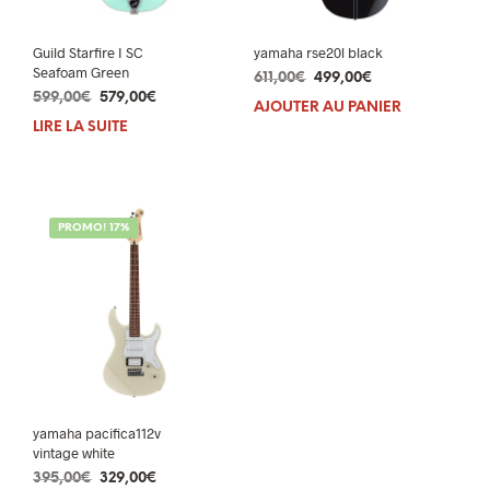
Guild Starfire I SC
yamaha rse20l black
Seafoam Green
Le
Le
611,00
€
499,00
€
Le
Le
599,00
€
579,00
€
prix
prix
AJOUTER AU PANIER
prix
prix
initial
actuel
LIRE LA SUITE
initial
actuel
était :
est :
était :
est :
611,00€.
499,00€.
599,00€.
579,00€.
PROMO! 17%
yamaha pacifica112v
vintage white
Le
Le
395,00
€
329,00
€