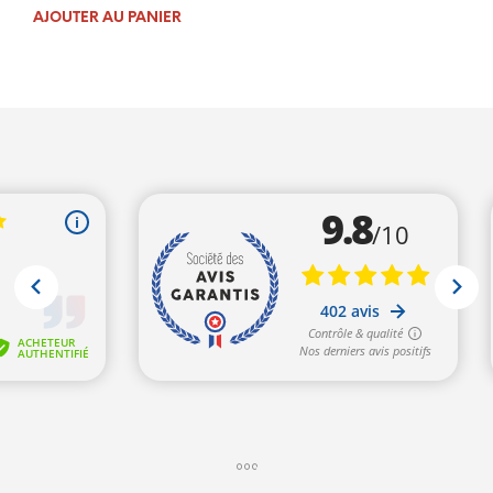
prix
prix
AJOUTER AU PANIER
initial
actuel
était :
est :
395,00€.
329,00€.