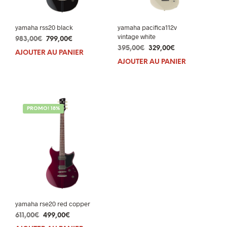
yamaha rss20 black
yamaha pacifica112v
vintage white
Le
Le
983,00
€
799,00
€
Le
Le
prix
prix
395,00
€
329,00
€
AJOUTER AU PANIER
prix
prix
initial
actuel
AJOUTER AU PANIER
initial
actuel
était :
est :
était :
est :
983,00€.
799,00€.
395,00€.
329,00€.
PROMO! 18%
yamaha rse20 red copper
Le
Le
611,00
€
499,00
€
prix
prix