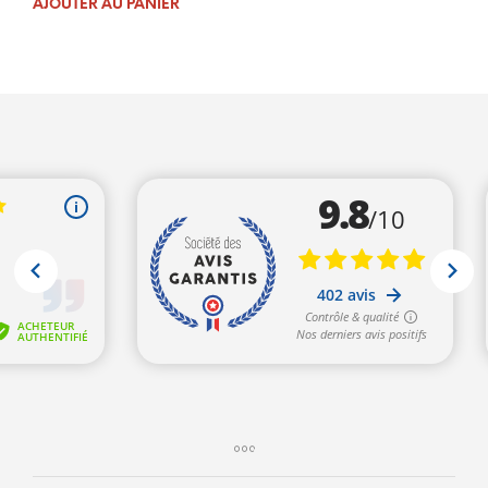
AJOUTER AU PANIER
initial
actuel
était :
est :
611,00€.
499,00€.