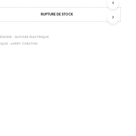
N
I
RUPTURE DE STOCK
E
R
E
S
ÉGORIE :
GUITARE ÉLECTRIQUE
T
QUE :
LARRY CARLTON
V
I
D
E
.