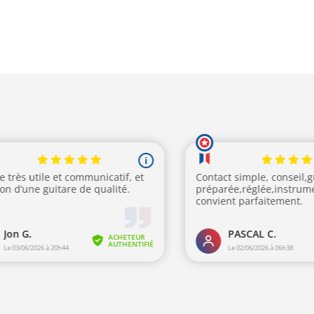
 :
était :
est :
9,00€.
599,00€.
579,00€.