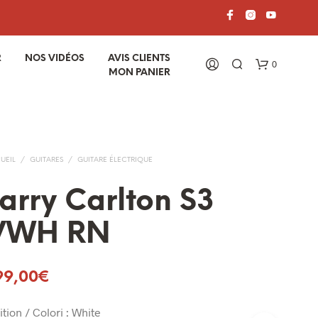
R
NOS VIDÉOS
AVIS CLIENTS
0
MON PANIER
UEIL
/
GUITARES
/
GUITARE ÉLECTRIQUE
arry Carlton S3
VWH RN
V
O
T
99,00
€
R
E
P
ition / Colori : White
A