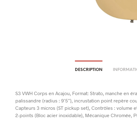
DESCRIPTION
INFORMATI
S3 VWH Corps en Acajou, Format: Strato, manche en érab
palissandre (radius : 9’5”), incrustation point repère co
Capteurs 3 micros (ST pickup set), Contrôles : volume et
2-points (Bloc acier inoxidable), Mécanique Chromée, Pic