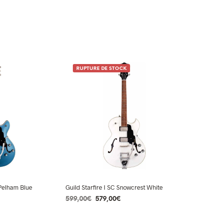
RUPTURE DE STOCK
Pelham Blue
Guild Starfire I SC Snowcrest White
Le
Le
599,00
€
579,00
€
ix
prix
prix
LIRE LA SUITE
tuel
initial
actuel