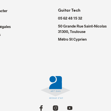
cter
Guitar Tech
05 62 48 15 32
50 Grande Rue Saint-Nicolas
égales
31300
,
Toulouse
s
Métro St Cyprien