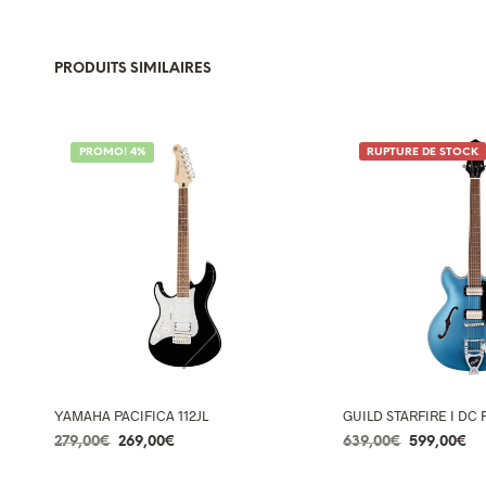
PRODUITS SIMILAIRES
PROMO! 4%
RUPTURE DE STOCK
YAMAHA PACIFICA 112JL
GUILD STARFIRE I DC 
Le
Le
Le
Le
279,00
€
269,00
€
639,00
€
599,00
€
prix
prix
prix
pr
AJOUTER AU PANIER
LIRE LA SUITE
initial
actuel
initial
ac