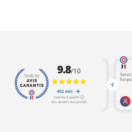
était :
est :
était :
est
279,00€.
269,00€.
639,00€.
59