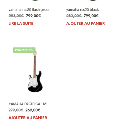
yamaha rss20 flash green
yamaha rss20 black
Le
Le
Le
Le
983,00
€
799,00
€
983,00
€
799,00
€
prix
prix
prix
prix
LIRE LA SUITE
AJOUTER AU PANIER
initial
actuel
initial
actuel
était :
est :
était :
est :
983,00€.
799,00€.
983,00€.
799,00€.
PROMO! 4%
YAMAHA PACIFICA 112JL
Le
Le
279,00
€
269,00
€
prix
prix
AJOUTER AU PANIER
initial
actuel
était :
est :