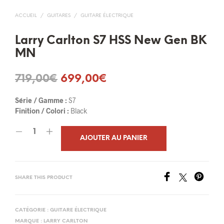
ACCUEIL
/
GUITARES
/
GUITARE ÉLECTRIQUE
Larry Carlton S7 HSS New Gen BK
MN
Le
Le
719,00
€
699,00
€
prix
prix
Série / Gamme :
S7
initial
actuel
Finition / Colori :
Black
était :
est :
AJOUTER AU PANIER
719,00€.
699,00€.
SHARE THIS PRODUCT
CATÉGORIE :
GUITARE ÉLECTRIQUE
MARQUE :
LARRY CARLTON