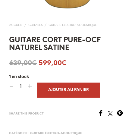
ACCUEIL
/
GUITARES
/
GUITARE ÉLECTRO-ACOUSTIQUE
GUITARE CORT PURE-OCF
NATUREL SATINE
Le
Le
629,00
€
599,00
€
prix
prix
1 en stock
initial
actuel
AJOUTER AU PANIER
était :
est :
629,00€.
599,00€.
SHARE THIS PRODUCT
CATÉGORIE :
GUITARE ÉLECTRO-ACOUSTIQUE