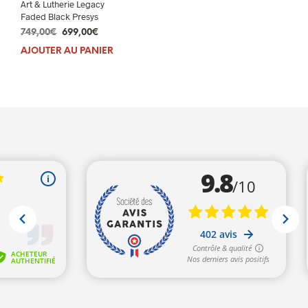
Art & Lutherie Legacy
Faded Black Presys
Le
Le
749,00
€
699,00
€
prix
prix
AJOUTER AU PANIER
initial
actuel
était :
est :
749,00€.
699,00€.