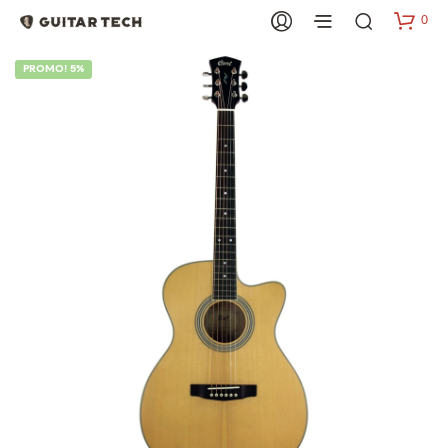
0
PROMO! 5%