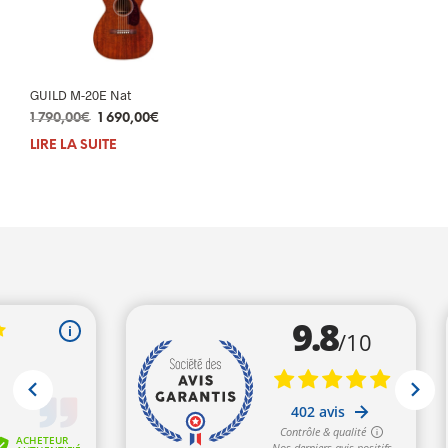
GUILD M-20E Nat
Le
Le
1 790,00
€
1 690,00
€
prix
prix
LIRE LA SUITE
initial
actuel
était :
est :
1
1
790,00€.
690,00€.