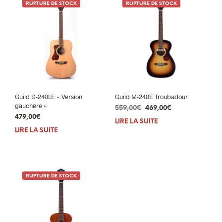
RUPTURE DE STOCK
RUPTURE DE STOCK
Guild D-240LE « Version
Guild M-240E Troubadour
gauchère »
Le
Le
559,00
€
469,00
€
479,00
€
prix
prix
LIRE LA SUITE
initial
actuel
LIRE LA SUITE
était :
est :
559,00€.
469,00€.
RUPTURE DE STOCK