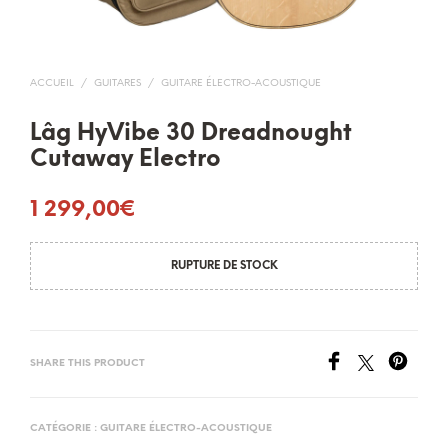
ACCUEIL
/
GUITARES
/
GUITARE ÉLECTRO-ACOUSTIQUE
Lâg HyVibe 30 Dreadnought
Cutaway Electro
1 299,00
€
RUPTURE DE STOCK
SHARE THIS PRODUCT
CATÉGORIE :
GUITARE ÉLECTRO-ACOUSTIQUE