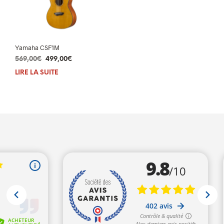
Yamaha CSF1M
Le
Le
569,00
€
499,00
€
prix
prix
LIRE LA SUITE
initial
actuel
était :
est :
569,00€.
499,00€.