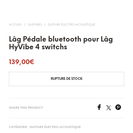
ACCUEIL
/
GUITARES
/
GUITARE ÉLECTRO-ACOUSTIQUE
Lâg Pédale bluetooth pour Lâg
HyVibe 4 switchs
139,00
€
RUPTURE DE STOCK
SHARE THIS PRODUCT
CATÉGORIE :
GUITARE ÉLECTRO-ACOUSTIQUE