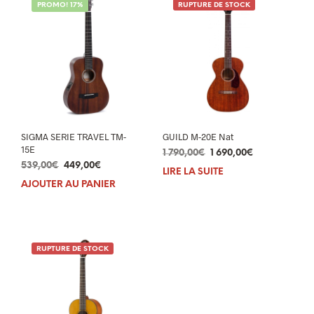
PROMO! 17%
RUPTURE DE STOCK
SIGMA SERIE TRAVEL TM-
GUILD M-20E Nat
15E
Le
Le
1 790,00
€
1 690,00
€
Le
Le
539,00
€
449,00
€
prix
prix
LIRE LA SUITE
prix
prix
initial
actuel
AJOUTER AU PANIER
initial
actuel
était :
est :
était :
est :
1
1
539,00€.
449,00€.
790,00€.
690,00€.
RUPTURE DE STOCK