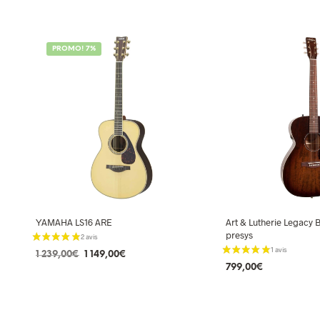
PROMO! 7%
YAMAHA LS16 ARE
Art & Lutherie Legacy 
presys
Le
Le
1 239,00
€
1 149,00
€
prix
prix
799,00
€
AJOUTER AU PANIER
initial
actuel
AJOUTER AU PANIE
était :
est :
1
1