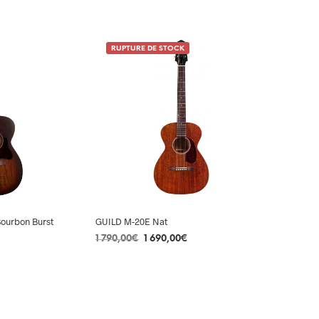
RUPTURE DE STOCK
Bourbon Burst
GUILD M-20E Nat
Le
Le
1 790,00
€
1 690,00
€
prix
prix
LIRE LA SUITE
initial
actuel
était :
est :
R
1
1
790,00€.
690,00€.