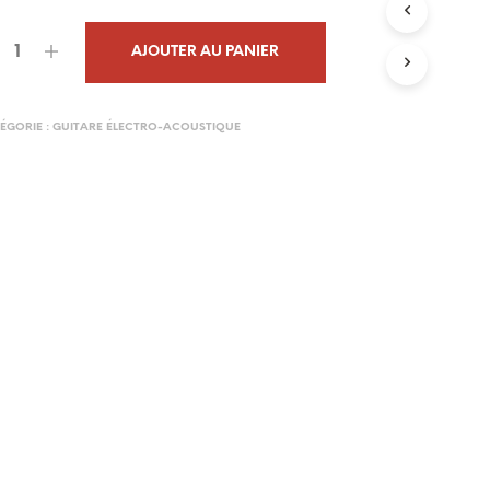
N
602,00€.
541,00€.
I
AJOUTER AU PANIER
E
R
E
S
ÉGORIE :
GUITARE ÉLECTRO-ACOUSTIQUE
T
V
I
D
E
.