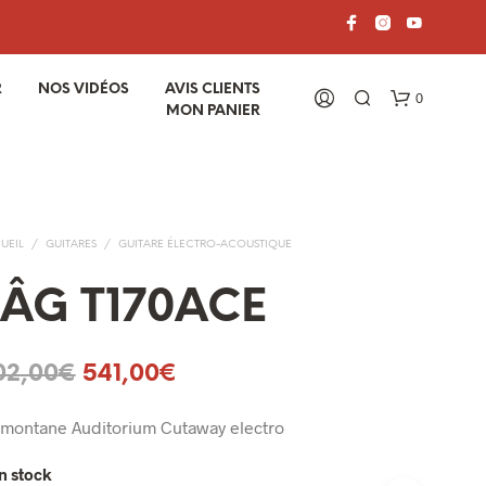
R
NOS VIDÉOS
AVIS CLIENTS
0
MON PANIER
UEIL
/
GUITARES
/
GUITARE ÉLECTRO-ACOUSTIQUE
LÂG T170ACE
V
Le
Le
02,00
€
541,00
€
O
T
prix
prix
R
amontane Auditorium Cutaway electro
initial
actuel
E
P
n stock
était :
est :
A