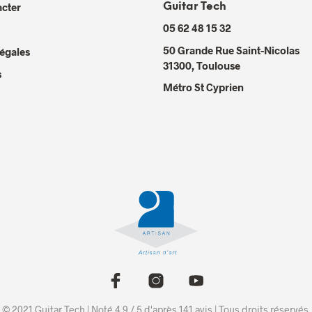
cter
Guitar Tech
05 62 48 15 32
50 Grande Rue Saint-Nicolas
égales
31300
,
Toulouse
s
Métro St Cyprien
© 2021 Guitar Tech | Noté 4.9 / 5 d'après 141
avis
| Tous droits réservés.