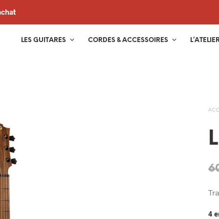
achat
LES GUITARES
CORDES & ACCESSOIRES
L’ATELIE
ACC
6
Tr
4 e