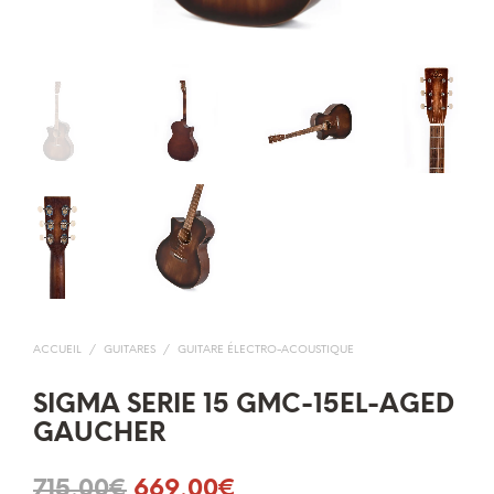
ACCUEIL
/
GUITARES
/
GUITARE ÉLECTRO-ACOUSTIQUE
SIGMA SERIE 15 GMC-15EL-AGED
GAUCHER
Le
Le
715,00
€
669,00
€