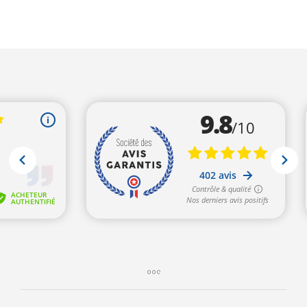
était :
est :
549,00€.
489,00€.