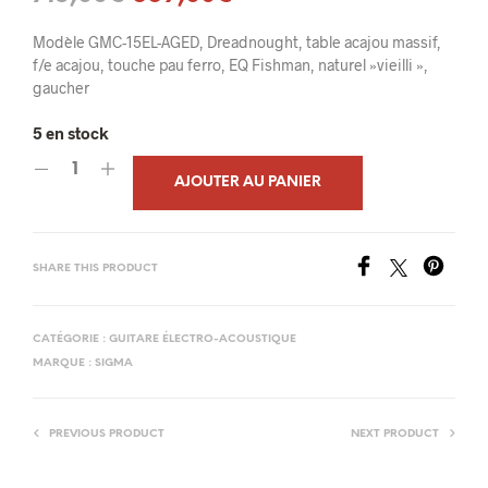
prix
prix
Modèle GMC-15EL-AGED, Dreadnought, table acajou massif,
initial
actuel
f/e acajou, touche pau ferro, EQ Fishman, naturel »vieilli »,
gaucher
était :
est :
5 en stock
715,00€.
669,00€.
AJOUTER AU PANIER
SHARE THIS PRODUCT
CATÉGORIE :
GUITARE ÉLECTRO-ACOUSTIQUE
MARQUE :
SIGMA
PREVIOUS PRODUCT
NEXT PRODUCT