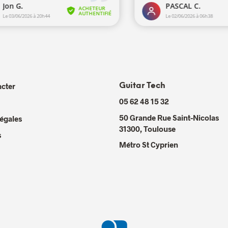
cter
Guitar Tech
05 62 48 15 32
50 Grande Rue Saint-Nicolas
égales
31300
,
Toulouse
s
Métro St Cyprien