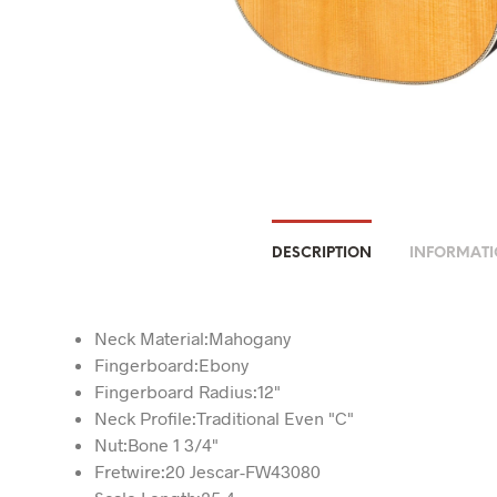
DESCRIPTION
INFORMATI
Neck Material:Mahogany
Fingerboard:Ebony
Fingerboard Radius:12"
Neck Profile:Traditional Even "C"
Nut:Bone 1 3/4"
Fretwire:20 Jescar-FW43080