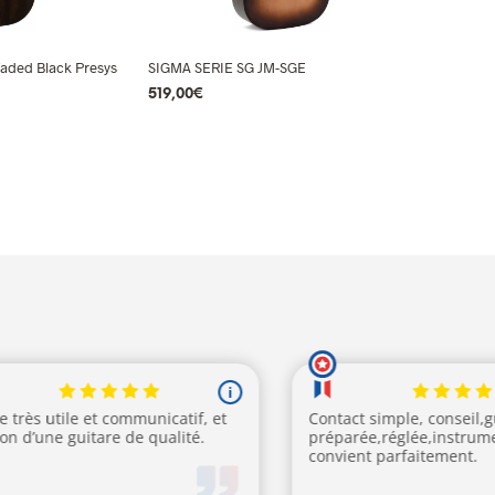
Faded Black Presys
SIGMA SERIE SG JM-SGE
519,00
€
ix
R
AJOUTER AU PANIER
tuel
 :
9,00€.