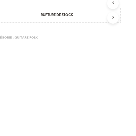
N
I
RUPTURE DE STOCK
E
R
E
S
ÉGORIE :
GUITARE FOLK
T
V
I
D
E
.