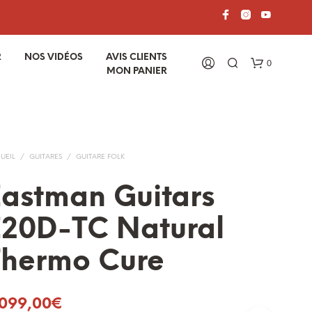
R
NOS VIDÉOS
AVIS CLIENTS
0
MON PANIER
UEIL
/
GUITARES
/
GUITARE FOLK
astman Guitars
E20D-TC Natural
V
O
Thermo Cure
T
R
E
P
 099,00
€
A