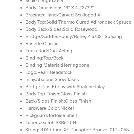
Scale Length:25.4
Body Dimensions:16" X 4-23/32"
Bracings:Hand-Carved Scalloped X
Body Top:Solid Thermo Cured Adirondack Spruce
Body Back/Sides:Solid Rosewood
Bridge/Saddle:Ebony/Bone, 2-5/32" Spacing
Rosette:Classic
Truss Rod:Dual Acting
Binding:Top/Back
Binding Material:Herringbone
Logo:Pearl Headstock
Inlay:Abalone Snowflakes
Bridge Pins:Ebony with Abalone Inlay
Body Top Finish:Gloss Finish
Back/Sides Finish:Gloss Finish
Hardware Color:Nickel
Pickguard:Tortoise Shell
Tuners:Gotoh SXB510-N
Strings:D'Addario XT Phosphor Bronze .012 -.053