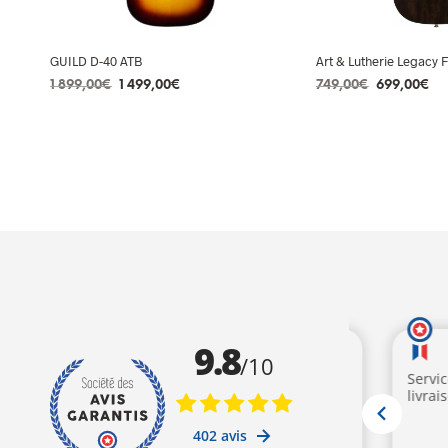
GUILD D-40 ATB
Art & Lutherie Legacy 
Le
Le
Le
Le
1 899,00
€
1 499,00
€
749,00
€
699,00
€
prix
prix
prix
pr
LIRE LA SUITE
AJOUTER AU PANIE
initial
actuel
initial
ac
était :
est :
était :
est
1
1
749,00€.
69
899,00€.
499,00€.