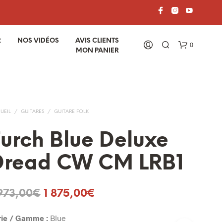
R
NOS VIDÉOS
AVIS CLIENTS
0
MON PANIER
UEIL
/
GUITARES
/
GUITARE FOLK
urch Blue Deluxe
Dread CW CM LRB1
V
O
T
Le
Le
973,00
€
1 875,00
€
R
E
prix
prix
P
rie / Gamme :
Blue
A