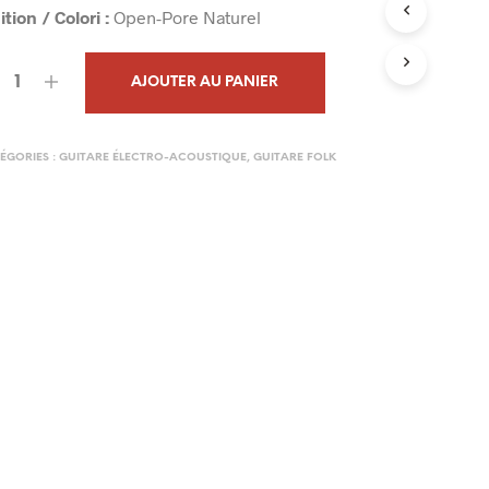
initial
actuel
ition / Colori :
Open-Pore Naturel
N
I
était :
est :
E
1
1
R
AJOUTER AU PANIER
E
973,00€.
875,00€.
S
T
ÉGORIES :
GUITARE ÉLECTRO-ACOUSTIQUE
,
GUITARE FOLK
V
I
D
E
.