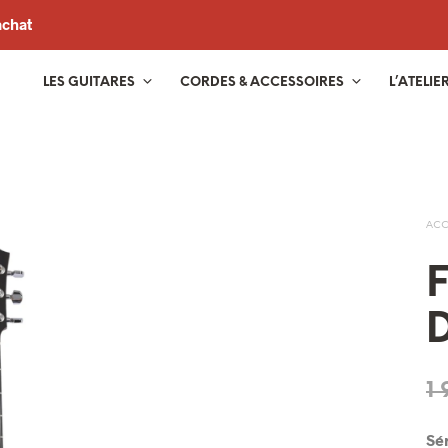
achat
LES GUITARES
CORDES & ACCESSOIRES
L’ATELIE
ACC
F
1 
Sé