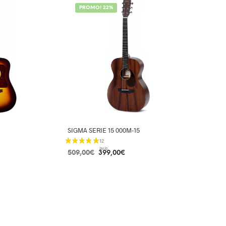
PROMO! 22%
SIGMA SERIE 15 000M-15
Le
prix
Le
Le
509,00
€
399,00
€
actuel
prix
prix
AJOUTER AU PANIER
est :
initial
actuel
1
était :
est :
499,00€.
509,00€.
399,00€.