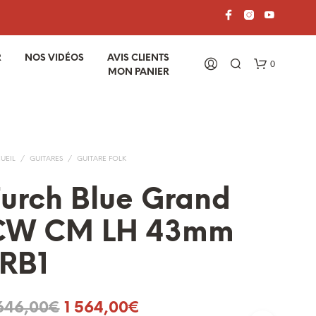
R
NOS VIDÉOS
AVIS CLIENTS
0
MON PANIER
UEIL
/
GUITARES
/
GUITARE FOLK
urch Blue Grand
CW CM LH 43mm
V
O
LRB1
T
R
E
P
Le
Le
 646,00
€
1 564,00
€
A