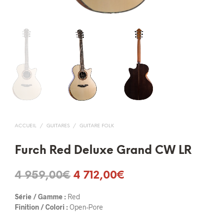
ACCUEIL
/
GUITARES
/
GUITARE FOLK
Furch Red Deluxe Grand CW LR
Le
Le
4 959,00
€
4 712,00
€
prix
prix
Série / Gamme :
Red
initial
actuel
Finition / Colori :
Open-Pore