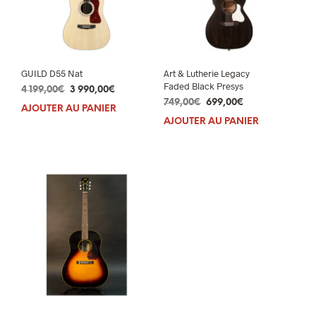
GUILD D55 Nat
Art & Lutherie Legacy
Faded Black Presys
Le
Le
4 199,00
€
3 990,00
€
Le
Le
prix
prix
749,00
€
699,00
€
AJOUTER AU PANIER
prix
prix
initial
actuel
AJOUTER AU PANIER
initial
actuel
était :
est :
était :
est :
4
3
749,00€.
699,00€.
199,00€.
990,00€.