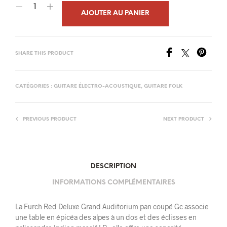
était :
est :
AJOUTER AU PANIER
4
4
959,00€.
712,00€.
SHARE THIS PRODUCT
CATÉGORIES :
GUITARE ÉLECTRO-ACOUSTIQUE
,
GUITARE FOLK
PREVIOUS PRODUCT
NEXT PRODUCT
DESCRIPTION
INFORMATIONS COMPLÉMENTAIRES
La Furch Red Deluxe Grand Auditorium pan coupé Gc associe
une table en épicéa des alpes à un dos et des éclisses en