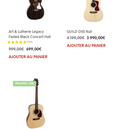
Art & Lutherie Legacy
GUILD D55 Nat
Faded Black Concert Hall
Le
Le
4 199,00
€
3 990,00
€
prix
prix
AJOUTER AU PANIER
initial
actuel
Le
Le
999,00
€
699,00
€
était :
est :
prix
prix
AJOUTER AU PANIER
4
3
initial
actuel
199,00€.
990,00€.
était :
est :
999,00€.
699,00€.
PROMO! 14%