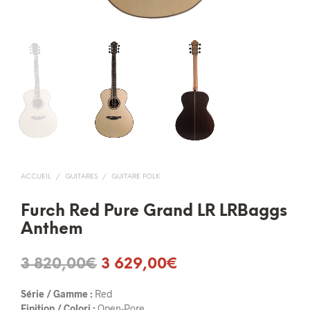
ACCUEIL
/
GUITARES
/
GUITARE FOLK
Furch Red Pure Grand LR LRBaggs
Anthem
Le
Le
3 820,00
€
3 629,00
€
prix
prix
Série / Gamme :
Red
initial
actuel
Finition / Colori :
Open-Pore