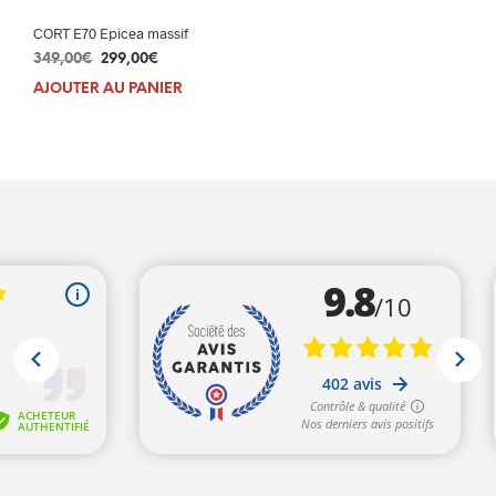
CORT E70 Epicea massif
Le
Le
349,00
€
299,00
€
prix
prix
AJOUTER AU PANIER
initial
actuel
était :
est :
349,00€.
299,00€.