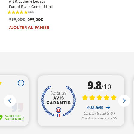
Art & Lutherie Legacy
Faded Black Concert Hall
Le
Le
999,00
€
699,00
€
prix
prix
AJOUTER AU PANIER
initial
actuel
était :
est :
999,00€.
699,00€.