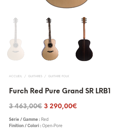
ACCUEIL
/
GUITARES
/
GUITARE FOLK
Furch Red Pure Grand SR LRB1
Le
Le
3 463,00
€
3 290,00
€
prix
prix
Série / Gamme :
Red
initial
actuel
Finition / Colori :
Open-Pore