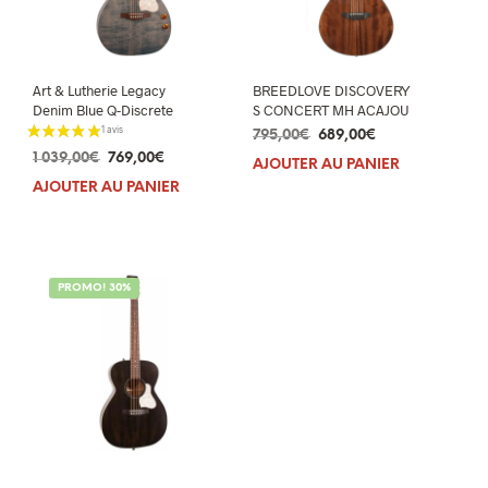
Art & Lutherie Legacy
BREEDLOVE DISCOVERY
Denim Blue Q-Discrete
S CONCERT MH ACAJOU
Le
Le
795,00
€
689,00
€
prix
prix
Le
Le
1 039,00
€
769,00
€
AJOUTER AU PANIER
initial
actuel
prix
prix
AJOUTER AU PANIER
était :
est :
initial
actuel
795,00€.
689,00€.
était :
est :
1
769,00€.
039,00€.
PROMO! 30%