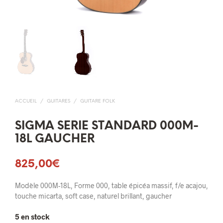
ACCUEIL
/
GUITARES
/
GUITARE FOLK
SIGMA SERIE STANDARD 000M-
18L GAUCHER
825,00
€
Modèle 000M-18L, Forme 000, table épicéa massif, f/e acajou,
touche micarta, soft case, naturel brillant, gaucher
5 en stock