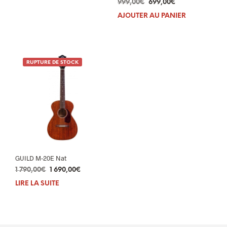
initial
actuel
Le
Le
999,00
€
699,00
€
était :
est :
prix
prix
AJOUTER AU PANIER
439,00€.
359,00€.
initial
actuel
était :
est :
999,00€.
699,00€.
RUPTURE DE STOCK
GUILD M-20E Nat
Le
Le
1 790,00
€
1 690,00
€
prix
prix
LIRE LA SUITE
initial
actuel
était :
est :
1
1
790,00€.
690,00€.