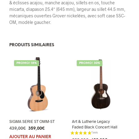
& éclisses acajou, manche acajou, sillets en os, touche
micarta, diapason 25.4″ (645 mm), largeur au sillet 44.5 mm,
mécaniques ouvertes Grover nickelées, avec soft case SSC-
OM, modèle gaucher.
PRODUITS SIMILAIRES
PROMO! 18%
PROMO! 30%
SIGMA SERIE ST OMM-ST
Art & Lutherie Legacy
Faded Black Concert Hall
Le
Le
439,00
€
359,00
€
prix
prix
AJOUTER AU PANIER